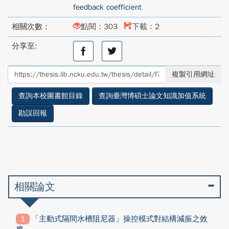
feedback coefficient
相關次數：
點閱：303
下載：2
分享至:
分
分
享
享
至
至
複製引用網址
facebook
twitter
查詢本校圖書館目錄
查詢臺灣博碩士論文知識加值系統
勘誤回報
相關論文
「主動式隔間水槽阻尼器」操控模式對結構減振之效