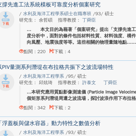
支撐先進工法系統模板可靠度分析個案研究
/
水利及海洋工程學系碩士在職專班
/93/ 碩士
研究生： 余哲碩
指導教授：
丁舜臣
本文目的為藉著「個案研究」提出「支撐先進工
度分析中，面對的條件包括材料性質、材料強度、構
向風壓、地震強度等等。這些相關的物理量隨地點...
點閱：220
下載：4
以PIV量測系列潛堤在布拉格共振下之波流場特性
/
水利及海洋工程學系
/95/ 碩士
研究生： 邱炫琦
指導教授：
許泰文
丁舜臣
本研究應用質點影像測速儀 (Particle Image Veloci
個矩形系列潛堤周遭之波流場，探討波浪作用下布拉格共振(Bra
點閱：342
下載：2
「浮蓋板與儲水容器」動力特性之數值分析
/
水利及海洋工程學系
/93/ 碩士