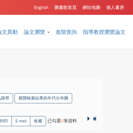
English
圖書館首頁
網站地圖
個人書房
論文異動
論文瀏覽
進階查詢
指導教授瀏覽論文
搜尋
展開檢索結果的年代分布圖
已勾選
0
筆資料
列印
E-mail
收藏