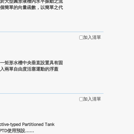
體於大型圓形液槽內水平振動之流
多個簡單的向量函數，以簡單之代
加入清單
,PTD）為一矩形水槽中央垂直設置具有固
加入兩單自由度活塞運動的浮蓋
加入清單
d Partitioned Tank
TD使用預設...