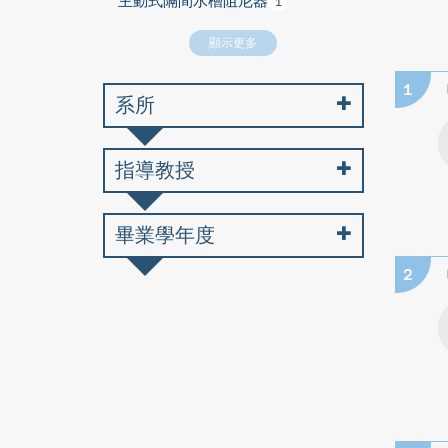
主動式隔間水槽阻尼器
1
顯示更多
1
系所
指導教授
畢業學年度
2