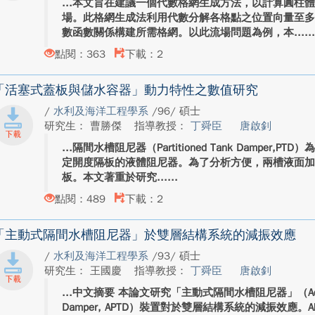
本文旨在建議一個代數格網生成方法，以計算圓柱
場。此格網生成法利用代數分解各格點之位置向量至
數函數關係構建所需格網。以此流場問題為例，本...
點閱：363
下載：2
「活塞式蓋板與儲水容器」動力特性之數值研究
/
水利及海洋工程學系
/96/ 碩士
研究生： 曹勝傑
指導教授：
丁舜臣
唐啟釗
隔間水槽阻尼器（Partitioned Tank Damper
定開度隔板的液體阻尼器。為了分析方便，兩槽液面
板。本文著重於研究...
點閱：489
下載：2
「主動式隔間水槽阻尼器」於雙層結構系統的減振效應
/
水利及海洋工程學系
/93/ 碩士
研究生： 王國慶
指導教授：
丁舜臣
唐啟釗
中文摘要 本論文研究「主動式隔間水槽阻尼器」（Active-type
Damper, APTD）裝置對於雙層結構系統的減振效應。AP