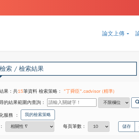
論文上傳
檢索 / 檢索結果
結果：共
15
筆資料 檢索策略：
"丁舜臣".cadvisor (精準)
尋的結果範圍內查詢：
我的檢索策略
化服務
：
：
每頁筆數：
儲存