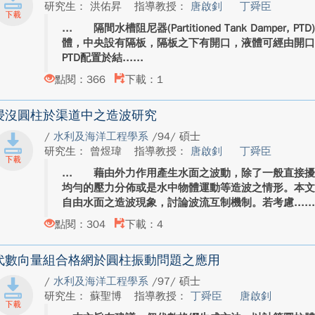
研究生： 洪佑昇
指導教授：
唐啟釗
丁舜臣
隔間水槽阻尼器(Partitioned Tank Damper
體，中央設有隔板，隔板之下有開口，液體可經由開
PTD配置於結...
點閱：366
下載：1
浸沒圓柱於渠道中之造波研究
/
水利及海洋工程學系
/94/ 碩士
研究生： 曾煜瑋
指導教授：
唐啟釗
丁舜臣
藉由外力作用產生水面之波動，除了一般直接擾
均勻的壓力分佈或是水中物體運動等造波之情形。本
自由水面之造波現象，討論波流互制機制。若考慮...
點閱：304
下載：4
代數向量組合格網於圓柱振動問題之應用
/
水利及海洋工程學系
/97/ 碩士
研究生： 蘇聖博
指導教授：
丁舜臣
唐啟釗