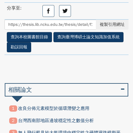
分享至:
分
分
享
享
至
至
複製引用網址
facebook
twitter
查詢本校圖書館目錄
查詢臺灣博碩士論文知識加值系統
勘誤回報
相關論文
改良分佈元素模型於循環潛變之應用
台灣西南部地區邊坡穩定性之數值分析
無人飛行載具於大氣環境中穩定性之硬體迴路模擬平