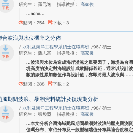
研究生： 羅元逸
指導教授：
高家俊
none
點閱：254
下載：3
聯合波浪與水位機率之分佈
/
水利及海洋工程學系碩士在職專班
/96/ 碩士
研究生： 龔志富
指導教授：
高家俊
波浪與水位為造成海岸溢淹之重要因子，海堤為台
堤高度的決定對海堤設計成敗關係甚鉅，通常以設計
數的線性累加數值作為設計值，亦即將最大波浪與...
點閱：288
下載：2
颱風期間波浪、暴潮資料統計及復現期分析
/
水利及海洋工程學系碩士在職專班
/98/ 碩士
研究生： 張煥盟
指導教授：
高家俊
本文分析台灣海域颱風期間暴潮與波浪的歷史觀測
伽瑪分布、韋伯分布及一般型極端值分布與適合度檢