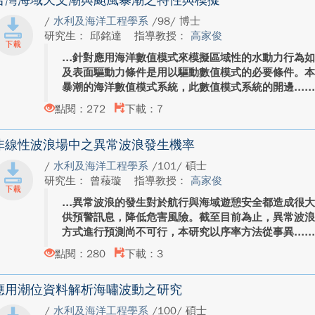
台灣海域天文潮與颱風暴潮之特性與模擬
/
水利及海洋工程學系
/98/ 博士
研究生： 邱銘達
指導教授：
高家俊
針對應用海洋數值模式來模擬區域性的水動力行為
及表面驅動力條件是用以驅動數值模式的必要條件。
暴潮的海洋數值模式系統，此數值模式系統的開邊...
點閱：272
下載：7
非線性波浪場中之異常波浪發生機率
/
水利及海洋工程學系
/101/ 碩士
研究生： 曾薐璇
指導教授：
高家俊
異常波浪的發生對於航行與海域遊憩安全都造成很
供預警訊息，降低危害風險。截至目前為止，異常波
方式進行預測尚不可行，本研究以序率方法從事異...
點閱：280
下載：3
應用潮位資料解析海嘯波動之研究
/
水利及海洋工程學系
/100/ 碩士