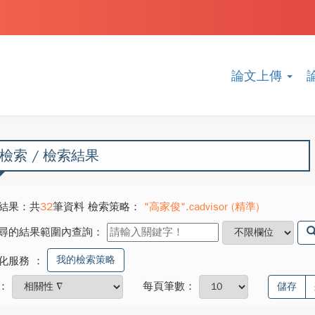
論文上傳
檢索 / 檢索結果
結果：共
32
筆資料 檢索策略：
"高家俊".cadvisor (精準)
尋的結果範圍內查詢：
我的檢索策略
化服務
：
：
每頁筆數：
儲存