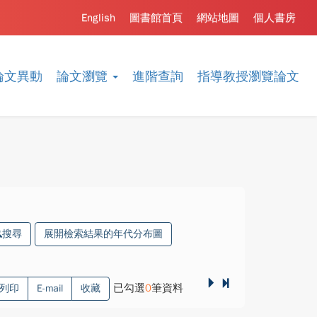
English
圖書館首頁
網站地圖
個人書房
論文異動
論文瀏覽
進階查詢
指導教授瀏覽論文
搜尋
展開檢索結果的年代分布圖
已勾選
0
筆資料
列印
E-mail
收藏