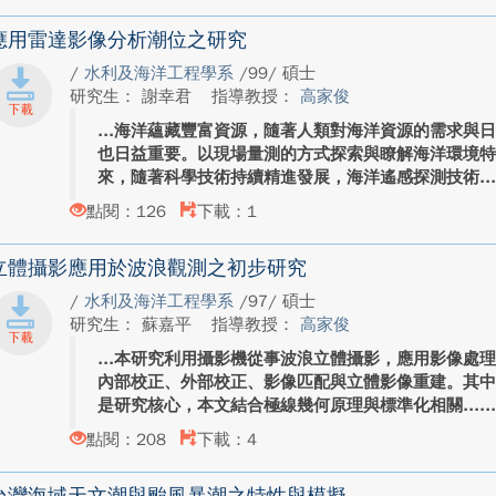
應用雷達影像分析潮位之研究
/
水利及海洋工程學系
/99/ 碩士
研究生： 謝幸君
指導教授：
高家俊
海洋蘊藏豐富資源，隨著人類對海洋資源的需求與
也日益重要。以現場量測的方式探索與瞭解海洋環境
來，隨著科學技術持續精進發展，海洋遙感探測技術..
點閱：126
下載：1
立體攝影應用於波浪觀測之初步研究
/
水利及海洋工程學系
/97/ 碩士
研究生： 蘇嘉平
指導教授：
高家俊
本研究利用攝影機從事波浪立體攝影，應用影像處
內部校正、外部校正、影像匹配與立體影像重建。其
是研究核心，本文結合極線幾何原理與標準化相關...
點閱：208
下載：4