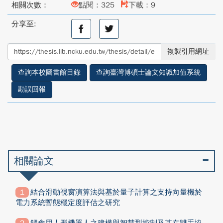
相關次數：
點閱：325
下載：9
分享至:
分
分
享
享
至
至
複製引用網址
facebook
twitter
查詢本校圖書館目錄
查詢臺灣博碩士論文知識加值系統
勘誤回報
相關論文
結合滑動視窗演算法與基於量子計算之支持向量機於
電力系統暫態穩定度評估之研究