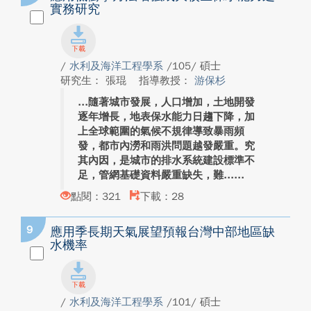
實務研究
/
水利及海洋工程學系
/105/ 碩士
研究生： 張琨
指導教授：
游保杉
隨著城市發展，人口增加，土地開發
逐年增長，地表保水能力日趨下降，加
上全球範圍的氣候不規律導致暴雨頻
發，都市內澇和雨洪問題越發嚴重。究
其內因，是城市的排水系統建設標準不
足，管網基礎資料嚴重缺失，難...
點閱：321
下載：28
9
應用季長期天氣展望預報台灣中部地區缺
水機率
/
水利及海洋工程學系
/101/ 碩士