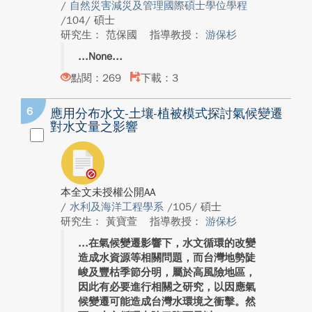
/
自然災害減災及管理國際碩士學位學程
/104/ 碩士
研究生： 范保國
指導教授：
游保杉
None
點閱：269
下載：3
6
應用分布水文-土壤-植被模式探討氣候變遷
對水文量之影響
本全文未授權公開AA
/
水利及海洋工程學系
/105/ 碩士
研究生： 黃寶萱
指導教授：
游保杉
在氣候變遷影響下，水文循環的改變
造成水資源等相關問題，而台灣地勢陡
峻及豐枯季節分明，屬於高風險地區，
因此有必要進行相關之研究，以因應氣
候變遷可能造成台灣水環境之衝擊。然