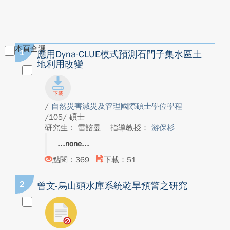
本頁全選
1
應用Dyna-CLUE模式預測石門子集水區土
地利用改變
/
自然災害減災及管理國際碩士學位學程
/105/ 碩士
研究生： 雷諮曼
指導教授：
游保杉
none
點閱：369
下載：51
2
曾文-烏山頭水庫系統乾旱預警之研究