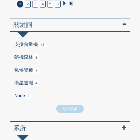
1
2
3
4
5
6
關鍵詞
支撐向量機
11
隨機森林
8
氣候變遷
7
衛星遙測
4
None
3
顯示更多
系所