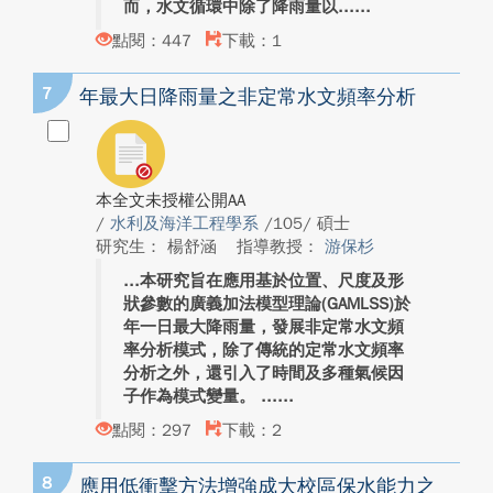
而，水文循環中除了降雨量以...
點閱：447
下載：1
7
年最大日降雨量之非定常水文頻率分析
本全文未授權公開AA
/
水利及海洋工程學系
/105/ 碩士
研究生： 楊舒涵
指導教授：
游保杉
本研究旨在應用基於位置、尺度及形
狀參數的廣義加法模型理論(GAMLSS)於
年一日最大降雨量，發展非定常水文頻
率分析模式，除了傳統的定常水文頻率
分析之外，還引入了時間及多種氣候因
子作為模式變量。 ...
點閱：297
下載：2
8
應用低衝擊方法增強成大校區保水能力之