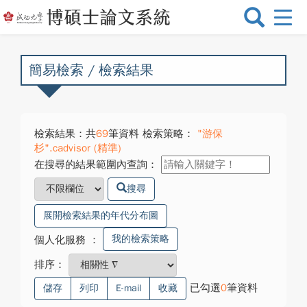
選
單
切
換
簡易檢索 / 檢索結果
檢索結果：共
69
筆資料 檢索策略：
"游保
杉".cadvisor (精準)
在搜尋的結果範圍內查詢：
搜尋
展開檢索結果的年代分布圖
我的檢索策略
個人化服務
：
排序：
已勾選
0
筆資料
儲存
列印
E-mail
收藏