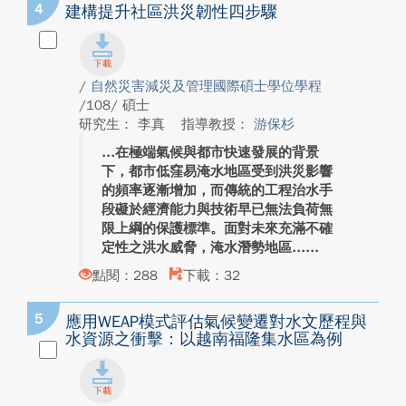
4
建構提升社區洪災韌性四步驟
/
自然災害減災及管理國際碩士學位學程
/108/ 碩士
研究生： 李真
指導教授：
游保杉
在極端氣候與都市快速發展的背景
下，都市低窪易淹水地區受到洪災影響
的頻率逐漸增加，而傳統的工程治水手
段礙於經濟能力與技術早已無法負荷無
限上綱的保護標準。面對未來充滿不確
定性之洪水威脅，淹水潛勢地區...
點閱：288
下載：32
5
應用WEAP模式評估氣候變遷對水文歷程與
水資源之衝擊：以越南福隆集水區為例