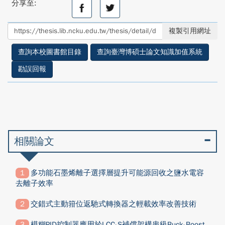
分享至:
分
分
享
享
至
至
複製引用網址
facebook
twitter
查詢本校圖書館目錄
查詢臺灣博碩士論文知識加值系統
勘誤回報
相關論文
多功能石墨烯離子選擇層提升可能源回收之鹽水電容
去離子效率
交錯式主動箝位返馳式轉換器之輕載效率改善技術
模糊PID控制器應用於LCC-S補償架構串級Buck-Boost