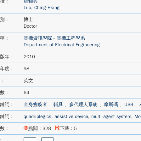
授：
羅錦興
Luo, Ching-Hsing
別：
博士
Doctor
稱：
電機資訊學院 - 電機工程學系
Department of Electrical Engineering
版年：
2010
年度：
98
：
英文
數：
64
鍵詞：
全身癱瘓者
、
輔具
、
多代理人系統
、
摩斯碼
、
USB
、
鍵詞：
quadriplegics
,
assistive device
,
multi-agent system
,
Mo
數：
點閱：328
下載：5
:
分
分