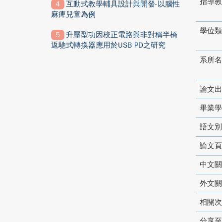
指導教
互動式教學輔具設計與開發-以腦性
麻痺兒童為例
學位類
升壓型功因校正電路與非對稱半橋
返馳式轉換器應用於USB PD之研究
系所名
論文出
畢業學
語文別
論文頁
中文關
外文關
相關次
分享至