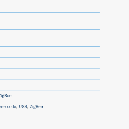
ZigBee
rse code
,
USB
,
ZigBee