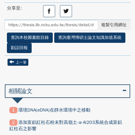
分享至:
分
分
享
享
至
至
複製引用網址
facebook
twitter
查詢本校圖書館目錄
查詢臺灣博碩士論文知識加值系統
勘誤回報
上一筆
相關論文
環境DNA(eDNA)在靜水環境中之移動
添加富鋁紅柱石粉末對高嶺土-α-Al2O3系統合成富鋁
紅柱石之影響