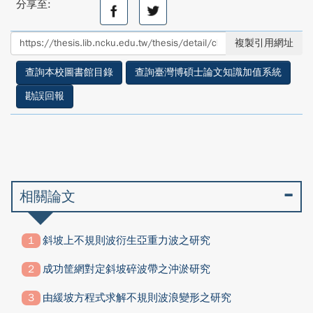
分享至:
分
分
享
享
至
至
複製引用網址
facebook
twitter
查詢本校圖書館目錄
查詢臺灣博碩士論文知識加值系統
勘誤回報
相關論文
斜坡上不規則波衍生亞重力波之研究
成功筐網對定斜坡碎波帶之沖淤研究
由緩坡方程式求解不規則波浪變形之研究