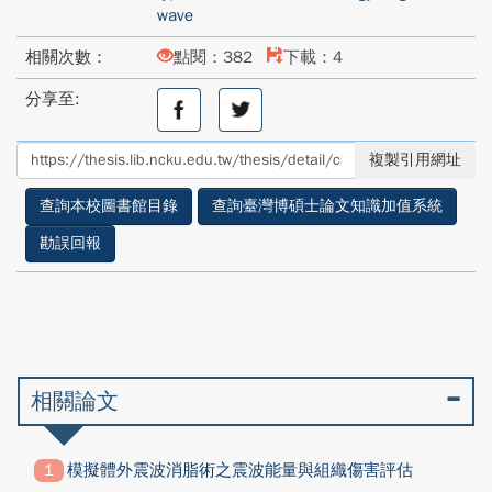
wave
相關次數：
點閱：382
下載：4
分享至:
分
分
享
享
至
至
複製引用網址
facebook
twitter
查詢本校圖書館目錄
查詢臺灣博碩士論文知識加值系統
勘誤回報
相關論文
模擬體外震波消脂術之震波能量與組織傷害評估