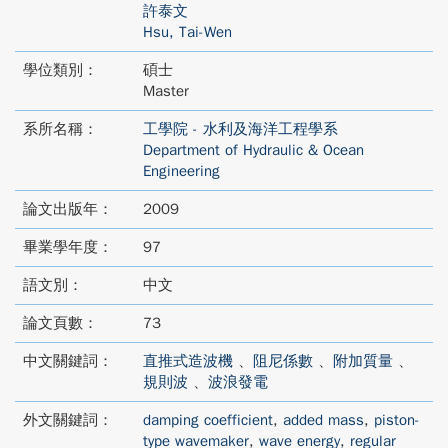
許泰文
Hsu, Tai-Wen
學位類別：
碩士
Master
系所名稱：
工學院 - 水利及海洋工程學系
Department of Hydraulic & Ocean
Engineering
論文出版年：
2009
畢業學年度：
97
語文別：
中文
論文頁數：
73
中文關鍵詞：
直推式造波機
、
阻尼係數
、
附加質量
、
規則波
、
波浪發電
外文關鍵詞：
damping coefficient
,
added mass
,
piston-
type wavemaker
,
wave energy
,
regular