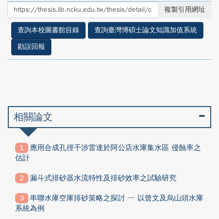
至
至
複製引用網址
facebook
twitter
查詢本校圖書館目錄
查詢臺灣博碩士論文知識加值系統
勘誤回報
相關論文
應用合成孔徑干涉雷達於阿公店水庫集水區 侵蝕率之
估計
漏斗式排砂器水流特性及排砂效率之試驗研究
串聯水庫空庫排砂策略之探討 ─ 以曾文及烏山頭水庫
系統為例