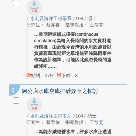
/
水利及海洋工程學系
/104/ 碩士
研究生： 蔡亦睿
指導教授：
王筱雯
長期距連續式模擬(continuous
simulation)為輸入長時間的水文資料進
行模擬，由於現今台灣的水利設施皆以
負荷高重現期距之單場短延時降雨事件
作為設計標準，可能因此疏忽長時間連
續降雨...
點閱：279
下載：8
3
阿公店水庫空庫排砂效率之探討
/
水利及海洋工程學系
/104/ 碩士
研究生： 蔡秉修
指導教授：
王筱雯
為能永續經營水庫，許多水庫正透過