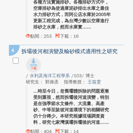
各種方法實施排砂。各種排砂方式中，
空庫排砂為使過庫泥砂排出水庫之最佳
水力排砂方式，而阿公店水庫於2005年
更新工程完成，為台灣少數以空庫進行
排砂之水庫，然而水庫實...
點閱：253
下載：16
4
拆壩後河相演變及輸砂模式適用性之研究
/
水利及海洋工程學系
/103/ 博士
研究生： 郭偉丞
指導教授：
王筱雯
時至今日，老舊壩體拆除的問題逐漸
受到重視，然而拆壩後河道演變，特別
是在強季節水文條件、大流量、高產
砂、中等至陡坡河道環境下的相關研究
仍十分稀少。本研究根據現場調查資
料，研究七家灣溪壩拆壩後的河道...
點閱：404
下載：14