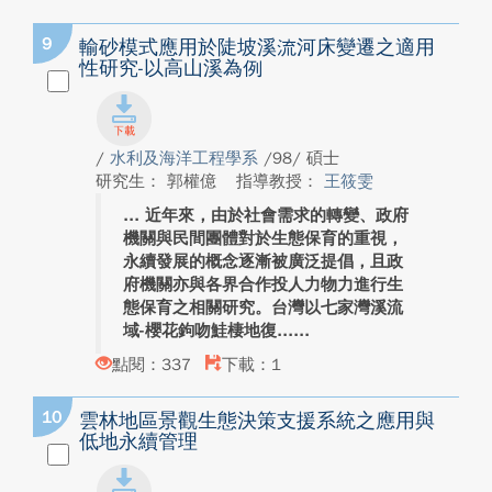
9
輸砂模式應用於陡坡溪流河床變遷之適用
性研究-以高山溪為例
/
水利及海洋工程學系
/98/ 碩士
研究生： 郭權億
指導教授：
王筱雯
近年來，由於社會需求的轉變、政府
機關與民間團體對於生態保育的重視，
永續發展的概念逐漸被廣泛提倡，且政
府機關亦與各界合作投人力物力進行生
態保育之相關研究。台灣以七家灣溪流
域-櫻花鉤吻鮭棲地復...
點閱：337
下載：1
10
雲林地區景觀生態決策支援系統之應用與
低地永續管理