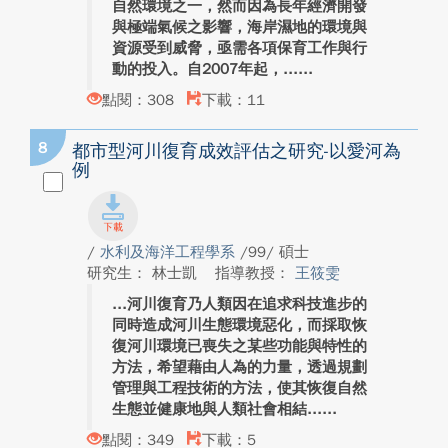
自然環境之一，然而因為長年經濟開發
與極端氣候之影響，海岸濕地的環境與
資源受到威脅，亟需各項保育工作與行
動的投入。自2007年起，...
點閱：308
下載：11
8
都市型河川復育成效評估之研究-以愛河為
例
/
水利及海洋工程學系
/99/ 碩士
研究生： 林士凱
指導教授：
王筱雯
河川復育乃人類因在追求科技進步的
同時造成河川生態環境惡化，而採取恢
復河川環境已喪失之某些功能與特性的
方法，希望藉由人為的力量，透過規劃
管理與工程技術的方法，使其恢復自然
生態並健康地與人類社會相結...
點閱：349
下載：5