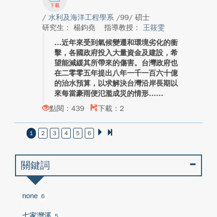
/
水利及海洋工程學系
/99/ 碩士
研究生： 楊鈞堯
指導教授：
王筱雯
近年來受到氣候變遷和環境劣化的衝
擊，各國政府投入大量資金及建設，希
望能減緩其所帶來的傷害。台灣政府也
在二零零五年提出八年一千一百六十億
的治水預算，以求解決台灣沿岸長期以
來每當豪雨便氾濫成災的情形...
點閱：439
下載：2
1
2
3
4
5
6
關鍵詞
none
6
七家灣溪
5