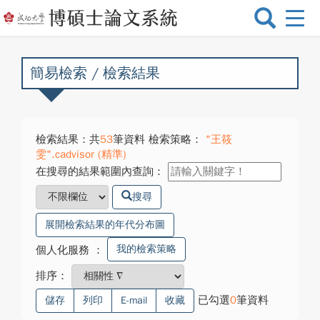
選
單
切
換
簡易檢索 / 檢索結果
檢索結果：共
53
筆資料 檢索策略：
"王筱
雯".cadvisor (精準)
在搜尋的結果範圍內查詢：
搜尋
展開檢索結果的年代分布圖
我的檢索策略
個人化服務
：
排序：
已勾選
0
筆資料
儲存
列印
E-mail
收藏