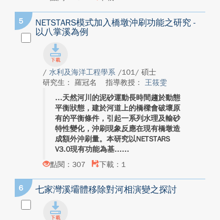
5
NETSTARS模式加入橋墩沖刷功能之研究 -
以八掌溪為例
/
水利及海洋工程學系
/101/ 碩士
研究生： 羅冠名
指導教授：
王筱雯
天然河川的泥砂運動長時間趨於動態
平衡狀態，建於河道上的橋樑會破壞原
有的平衡條件，引起一系列水理及輸砂
特性變化，沖刷現象反應在現有橋墩造
成額外沖刷量。本研究以NETSTARS
V3.0現有功能為基...
點閱：307
下載：1
6
七家灣溪壩體移除對河相演變之探討