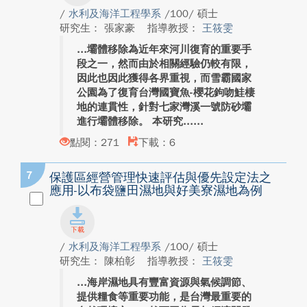
/
水利及海洋工程學系
/100/ 碩士
研究生： 張家豪
指導教授：
王筱雯
壩體移除為近年來河川復育的重要手
段之一，然而由於相關經驗仍較有限，
因此也因此獲得各界重視，而雪霸國家
公園為了復育台灣國寶魚-櫻花鉤吻鮭棲
地的連貫性，針對七家灣溪一號防砂壩
進行壩體移除。 本研究...
點閱：271
下載：6
7
保護區經營管理快速評估與優先設定法之
應用-以布袋鹽田濕地與好美寮濕地為例
/
水利及海洋工程學系
/100/ 碩士
研究生： 陳柏彰
指導教授：
王筱雯
海岸濕地具有豐富資源與氣候調節、
提供糧食等重要功能，是台灣最重要的