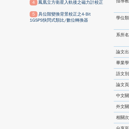
指導教
鳳凰立方衛星入軌後之磁力計校正
具位階變換背景校正之4-Bit
學位類
1GSPS快閃式類比/數位轉換器
系所名
論文出
畢業學
語文別
論文頁
中文關
外文關
相關次
分享至