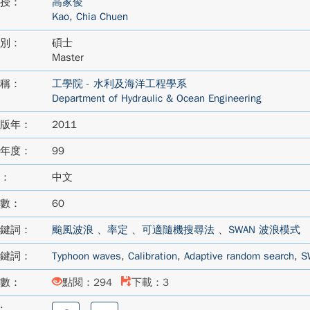
授：
高家俊
Kao, Chia Chuen
別：
碩士
Master
稱：
工學院 - 水利及海洋工程學系
Department of Hydraulic & Ocean Engineering
版年：
2011
年度：
99
：
中文
數：
60
鍵詞：
颱風波浪
、
率定
、
可適隨機搜尋法
、
SWAN 波浪模式
鍵詞：
Typhoon waves
,
Calibration
,
Adaptive random search
,
S
數：
點閱：294
下載：3
:
分
分