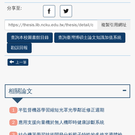
分享至:
分
分
享
享
至
至
複製引用網址
facebook
twitter
查詢本校圖書館目錄
查詢臺灣博碩士論文知識加值系統
勘誤回報
上一筆
相關論文
半監督機器學習縮短光罩光學鄰近修正週期
應用支援向量機於無人機即時健康診斷系統
結合機器學習技術開發分析載子特性的多維半導體檢