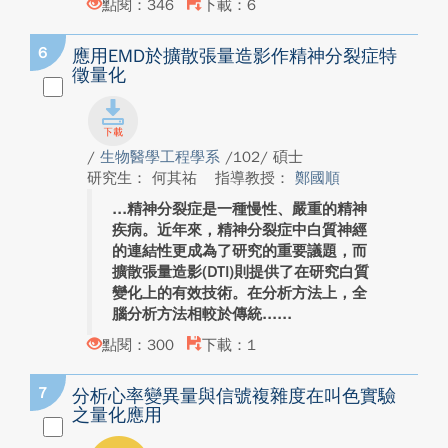
點閱：346
下載：6
6
應用EMD於擴散張量造影作精神分裂症特
徵量化
/
生物醫學工程學系
/102/ 碩士
研究生： 何其祐
指導教授：
鄭國順
精神分裂症是一種慢性、嚴重的精神
疾病。近年來，精神分裂症中白質神經
的連結性更成為了研究的重要議題，而
擴散張量造影(DTI)則提供了在研究白質
變化上的有效技術。在分析方法上，全
腦分析方法相較於傳統...
點閱：300
下載：1
7
分析心率變異量與信號複雜度在叫色實驗
之量化應用