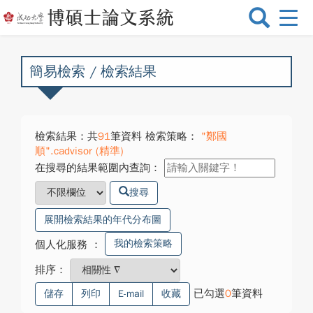
選
單
切
換
簡易檢索 / 檢索結果
檢索結果：共
91
筆資料 檢索策略：
"鄭國
順".cadvisor (精準)
在搜尋的結果範圍內查詢：
搜尋
展開檢索結果的年代分布圖
我的檢索策略
個人化服務
：
排序：
已勾選
0
筆資料
儲存
列印
E-mail
收藏