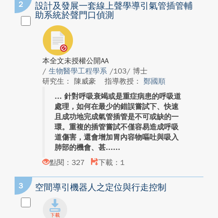
2
設計及發展一套線上聲學導引氣管插管輔
助系統於聲門口偵測
本全文未授權公開AA
/
生物醫學工程學系
/103/ 博士
研究生： 陳威豪
指導教授：
鄭國順
針對呼吸衰竭或是重症病患的呼吸道
處理，如何在最少的錯誤嘗試下、快速
且成功地完成氣管插管是不可或缺的一
環。重複的插管嘗試不僅容易造成呼吸
道傷害，還會增加胃內容物嘔吐與吸入
肺部的機會、甚...
點閱：327
下載：1
3
空間導引機器人之定位與行走控制