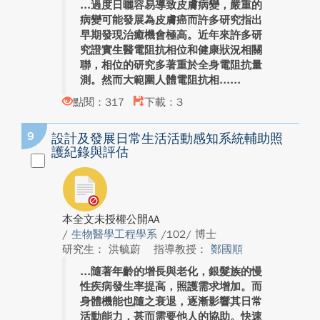
過度日曬容易導致皮膚病變，嚴重的
病變可能發展為皮膚癌而許多研究指出
早期發現治癒機會極高。近年來許多研
究證實生醫電阻抗相位和健康狀況相關
聯，相位的研究多著重於全身電阻抗量
測。然而大範圍人體電阻抗相...
點閱：317
下載：3
9
設計及發展日常生活活動感知系統輔助照
護紀錄與評估
本全文未授權公開AA
/
生物醫學工程學系
/102/ 博士
研究生： 洪毓蔚
指導教授：
鄭國順
隨著年齡的增長與老化，銀髮族的慢
性疾病發生率提高，照護需求增加。而
身體機能也隨之衰退，逐漸影響其日常
活動能力，甚而需要他人的協助。快速