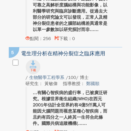
可靠之高解析度腦結構與功能影像，以
利醫學研究與臨床診斷應用。從過去大
部分的研究論文可以發現，正常人及精
神分裂症患者的之腦部結構差異通常是
以單一參數加以研究探討而非...
點閱：256
下載：0
5
電生理分析在精神分裂症之臨床應用
/
生物醫學工程學系
/100/ 博士
研究生： 黃敏偉
指導教授：
鄭國順
有關心智疾病的盛行率，已被廣泛研
究。根據世界衛生組織(WHO)在西元
2001年估計全世界約有4億5仟萬人可
能因大腦問題而罹患某種心智疾病，而
且約有四分之一人終其一生符合此條
件。國際共病追蹤機構(...