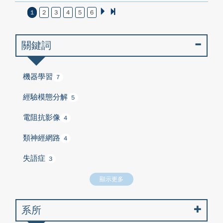
1
2
3
4
5
6
關鍵詞
機器學習
7
經驗模態分解
5
電阻抗影像
4
類神經網路
4
失語症
3
顯示更多
系所