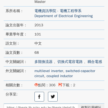
Master
系所名稱：
電機資訊學院 - 電機工程學系
Department of Electrical Engineering
論文出版年：
2013
畢業學年度：
101
語文別：
中文
論文頁數：
68
中文關鍵詞：
多階換流器
、
切換式電容電路
、
耦合電感
外文關鍵詞：
multilevel inverter
,
switched-capacitor
circuit
,
coupled inductor
相關次數：
點閱：306
下載：2
分享至:
分
分
享
享
至
至
複製引用網址