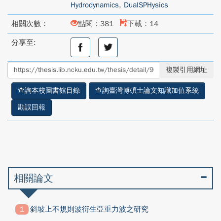
Hydrodynamics
,
DualSPHysics
相關次數：
點閱：381
下載：14
分享至:
分
分
享
享
至
至
複製引用網址
facebook
twitter
查詢本校圖書館目錄
查詢臺灣博碩士論文知識加值系統
勘誤回報
相關論文
斜坡上不規則波衍生亞重力波之研究