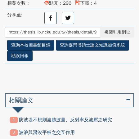
相關次數：
點閱：296
下載：4
分享至:
分
分
享
享
至
至
複製引用網址
facebook
twitter
查詢本校圖書館目錄
查詢臺灣博碩士論文知識加值系統
勘誤回報
相關論文
防波堤不規則波越波量、反射率及波壓之研究
波浪與潛沒平板之交互作用