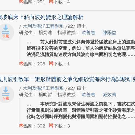
點閱：291
下載：4
緩坡底床上斜向波列變形之理論解析
/
水利及海洋工程學系
/92/ 博士
研究生： 楊炳達
指導教授：
歐善惠
陳陽益
前人針對前進波列斜向傳遞於緩坡底床上的波動
留有很多改善的空間，例如，前人的解析結果無法完
法滿足流體質點速度方向與波向線曲面相切之物理...
點閱：208
下載：1
規則波引致單一矩形潛體前之液化細砂質海床行為試驗研
/
水利及海洋工程學系
/92/ 碩士
研究生： 楊昀哲
指導教授：
歐善惠
臧效義
本研究針對波浪未發生碎波之前提下，嘗試在試
行量測規則波通過單一潛體時所引致之液化砂質海床
化時之砂面時序列變化與潛體周圍相關特性變化之...
點閱：302
下載：3