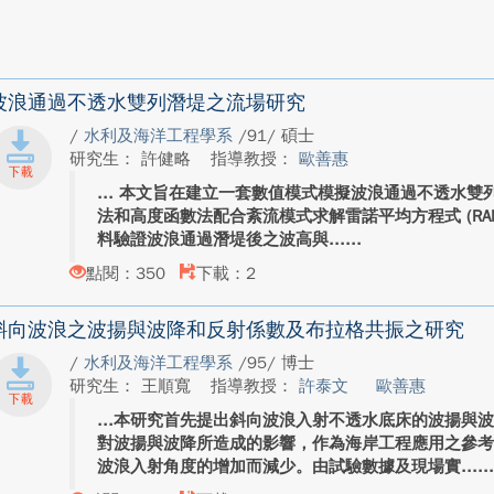
波浪通過不透水雙列潛堤之流場研究
/
水利及海洋工程學系
/91/ 碩士
研究生： 許健略
指導教授：
歐善惠
本文旨在建立一套數值模式模擬波浪通過不透水雙
法和高度函數法配合紊流模式求解雷諾平均方程式 (RA
料驗證波浪通過潛堤後之波高與...
點閱：350
下載：2
斜向波浪之波揚與波降和反射係數及布拉格共振之研究
/
水利及海洋工程學系
/95/ 博士
研究生： 王順寬
指導教授：
許泰文
歐善惠
本研究首先提出斜向波浪入射不透水底床的波揚與
對波揚與波降所造成的影響，作為海岸工程應用之參
波浪入射角度的增加而減少。由試驗數據及現場實...