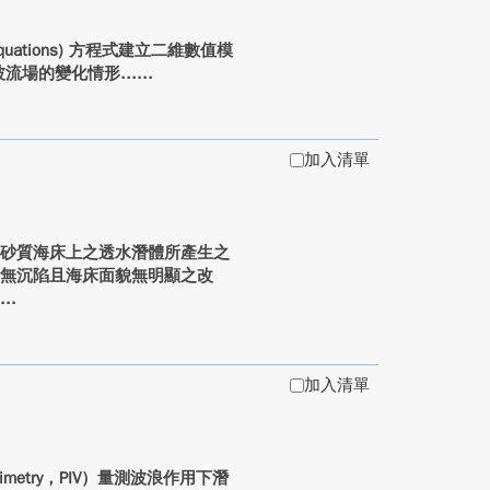
kes equations) 方程式建立二維數值模
流場的變化情形...
加入清單
砂質海床上之透水潛體所產生之
並無沉陷且海床面貌無明顯之改
.
加入清單
cimetry，PIV）量測波浪作用下潛