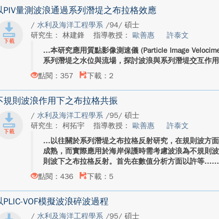
以PIV量測波浪通過系列潛堤之布拉格效應
/
水利及海洋工程學系
/94/ 碩士
研究生： 林建鋒
指導教授：
歐善惠
許泰文
本研究應用質點影像測速儀 (Particle Image Veloci
系列潛堤之水位與流場，探討波浪與系列潛堤交互作用後之布拉
點閱：357
下載：2
不規則波浪作用下之布拉格共振
/
水利及海洋工程學系
/95/ 碩士
研究生： 柯拓宇
指導教授：
歐善惠
許泰文
以往關於系列潛堤之布拉格反射研究，在規則波方
成熟，而實際應用於海岸保護時需考慮波浪為不規則
則波下之布拉格反射。首先在數值分析方面以許等...
點閱：436
下載：5
以PLIC-VOF模擬波浪碎波過程
/
水利及海洋工程學系
/95/ 碩士