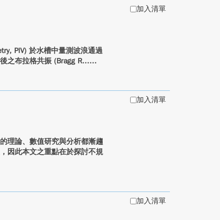
加入清單
metry, PIV) 於水槽中量測波浪通過
格共振 (Bragg R...
加入清單
面的理論、數值研究與分析都漸趨
波，因此本文之重點在於探討不規
加入清單