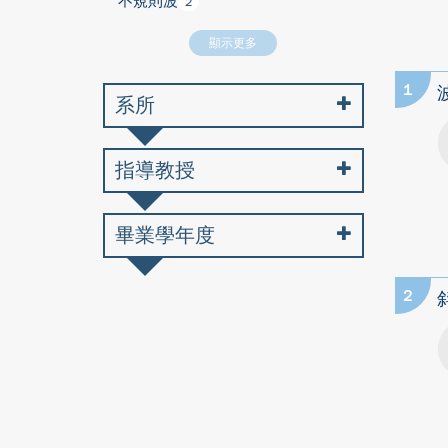
不規則波
2
顯示更多
1
系所
指導教授
畢業學年度
2