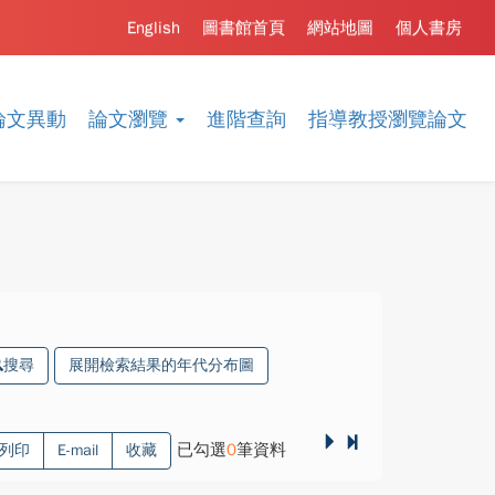
English
圖書館首頁
網站地圖
個人書房
論文異動
論文瀏覽
進階查詢
指導教授瀏覽論文
搜尋
展開檢索結果的年代分布圖
已勾選
0
筆資料
列印
E-mail
收藏