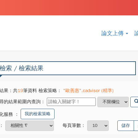
論文上傳
檢索 / 檢索結果
結果：共
19
筆資料 檢索策略：
"歐善惠".cadvisor (精準)
尋的結果範圍內查詢：
我的檢索策略
化服務
：
：
每頁筆數：
儲存