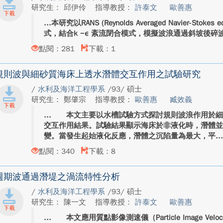
研究生： 邱伊伶
指導教授：
許泰文
歐善惠
本研究以RANS (Reynolds Averaged Navier-Sto
式，結合k −ε 紊流閉合模式，模擬波浪通過斜坡後碎波
點閱：281
下載：1
規則波與細砂質海床上透水潛體交互作用之試驗研究
/
水利及海洋工程學系
/93/ 碩士
研究生： 鄭肇宗
指導教授：
歐善惠
臧效義
本文主要以水槽試驗方式探討規則波浪作用於細
交互作用結果。試驗結果顯示海床於非液化時，潛體
變。當發生起始液化反應，潛體之沉陷量為最大，平..
點閱：340
下載：8
週期波通過潛堤之渦流特性分析
/
水利及海洋工程學系
/93/ 碩士
研究生： 陳一文
指導教授：
許泰文
歐善惠
本文應用質點影像測速儀（Particle Image Velo