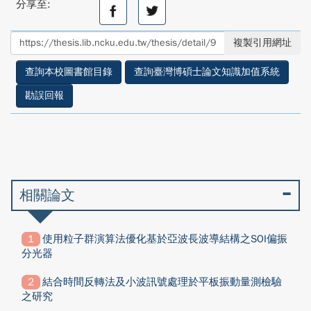
分享至:
分
分
享
享
至
至
複製引用網址
facebook
twitter
查詢本校圖書館目錄
查詢臺灣博碩士論文知識加值系統
勘誤回報
相關論文
使用粒子群演算法優化基於亞波長波導結構之SOI偏振
分光器
結合時間反轉法及小波訊號處理於平板振動量測檢驗
之研究