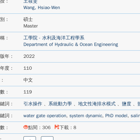
授：
王筱雯
Wang, Hsiao-Wen
別：
碩士
Master
稱：
工學院 - 水利及海洋工程學系
Department of Hydraulic & Ocean Engineering
版年：
2022
年度：
110
：
中文
數：
119
鍵詞：
引水操作
、
系統動力學
、
地文性淹排水模式
、
鹽度
、
鍵詞：
water gate operation
,
system dynamic
,
PhD model
,
salin
數：
點閱：306
下載：8
:
分
分