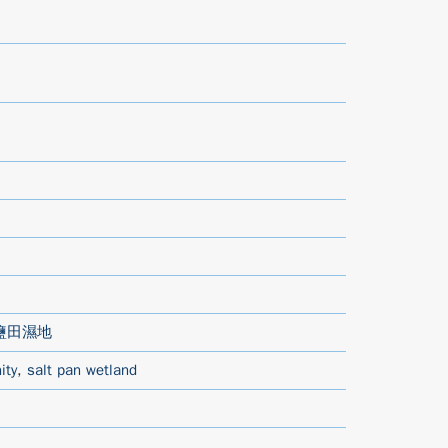
鹽田濕地
ity
,
salt pan wetland