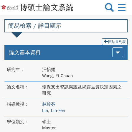
選
單
切
簡易檢索 / 詳目顯示
換
回結果列表
論文基本資料
研究生：
汪怡娟
Wang, Yi-Chuan
論文名稱：
環保支出資訊揭露及揭露品質決定因素之
研究
指導教授：
林玲芬
Lin, Lin-Fen
學位類別：
碩士
Master