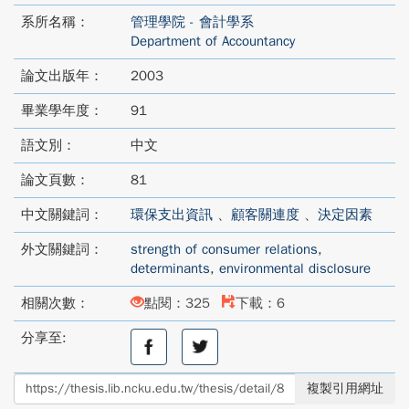
系所名稱：
管理學院 - 會計學系
Department of Accountancy
論文出版年：
2003
畢業學年度：
91
語文別：
中文
論文頁數：
81
中文關鍵詞：
環保支出資訊
、
顧客關連度
、
決定因素
外文關鍵詞：
strength of consumer relations
,
determinants
,
environmental disclosure
相關次數：
點閱：325
下載：6
分享至:
分
分
享
享
至
至
複製引用網址
facebook
twitter