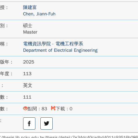
授：
陳建富
Chen, Jiann-Fuh
別：
碩士
Master
稱：
電機資訊學院 - 電機工程學系
Department of Electrical Engineering
版年：
2025
年度：
113
：
英文
數：
111
數：
點閱：83
下載：0
:
分
分
享
享
至
至