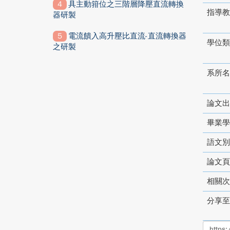
具主動箝位之三階層降壓直流轉換
指導教
器研製
電流饋入高升壓比直流-直流轉換器
學位類
之研製
系所名
論文出
畢業學
語文別
論文頁
相關次
分享至