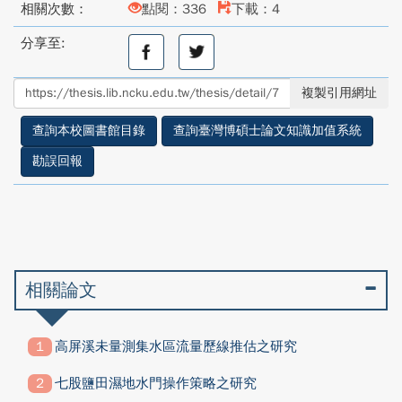
相關次數：
點閱：336
下載：4
分享至:
分
分
享
享
至
至
複製引用網址
facebook
twitter
查詢本校圖書館目錄
查詢臺灣博碩士論文知識加值系統
勘誤回報
相關論文
高屏溪未量測集水區流量歷線推估之研究
七股鹽田濕地水門操作策略之研究