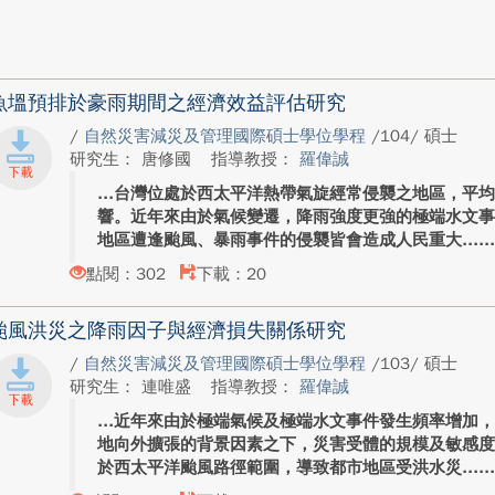
魚塭預排於豪雨期間之經濟效益評估研究
/
自然災害減災及管理國際碩士學位學程
/104/ 碩士
研究生： 唐修國
指導教授：
羅偉誠
台灣位處於西太平洋熱帶氣旋經常侵襲之地區，平均
響。近年來由於氣候變遷，降雨強度更強的極端水文
地區遭逢颱風、暴雨事件的侵襲皆會造成人民重大...
點閱：302
下載：20
颱風洪災之降雨因子與經濟損失關係研究
/
自然災害減災及管理國際碩士學位學程
/103/ 碩士
研究生： 連唯盛
指導教授：
羅偉誠
近年來由於極端氣候及極端水文事件發生頻率增加
地向外擴張的背景因素之下，災害受體的規模及敏感
於西太平洋颱風路徑範圍，導致都市地區受洪水災...