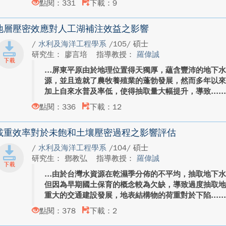
點閱：331
下載：9
地層壓密效應對人工湖補注效益之影響
/
水利及海洋工程學系
/105/ 碩士
研究生： 廖言培
指導教授：
羅偉誠
屏東平原由於地理位置得天獨厚，蘊含豐沛的地下
源，並且造就了農牧養殖業的蓬勃發展，然而多年以
加上自來水普及率低，使得抽取量大幅提升，導致...
點閱：336
下載：12
載重效率對於未飽和土壤壓密過程之影響評估
/
水利及海洋工程學系
/104/ 碩士
研究生： 鄧教弘
指導教授：
羅偉誠
由於台灣水資源在乾濕季分佈的不平均，抽取地下
但因為早期國土保育的概念較為欠缺，導致過度抽取
重大的交通建設發展，地表結構物的荷重對於下陷...
點閱：378
下載：2