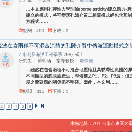
研究生： 李文豐
指導教授：
羅偉誠
本文應用孔彈性力學理論(poroelasticity)建立應力-應變
建立的模式，將可變形孔隙介質二相流模式經包含互
方程式...
點閱：490
下載：2
聲波在含兩種不可混合流體的孔隙介質中傳波運動模式之
/
水利及海洋工程學系
/98/ 碩士
研究生： 蘇郁涵
指導教授：
羅偉誠
雖然在包含兩種不可混合可壓縮且具黏滯性流體的
不同類型的膨脹波產生，即俗稱之P1、P2、P3波；
度之間對應的關係仍不明確。因此，本文利...
點閱：315
下載：1
2
3
4
5
6
本館地址：701 台南市東區大