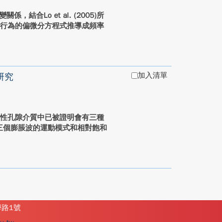
關係，結合Lo et al. (2005)所
制行為的偏微分方程式推導成頻率
加入清單
研究
彈性孔隙介質中已被證明會有三種
但三個膨脹波的運動模式和相對飽和
學路1號