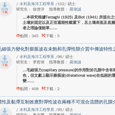
/
水利及海洋工程學系
/102/ 碩士
研究生： 徐啓洋
指導教授：
羅偉誠
本研究根據Terzaghi (1925) 及Biot (1941
土壤於固定以及正弦週期性載重下，且土壤表面及底
者之理論僅能單...
點閱：345
下載：5
毛細張力變化對膨脹波在未飽和孔彈性隙介質中傳波特性
/
水利及海洋工程學系
/96/ 碩士
研究生： 李哲瑋
指導教授：
羅偉誠
毛細張力(capillary pressure)的作用對於孔
色，但文獻上顯示膨脹波(dilatational wave)在
變...
點閱：408
下載：2
慣性及黏滯互制效應對彈性波在兩種不可混合流體的孔隙
/
水利及海洋工程學系
/95/ 碩士