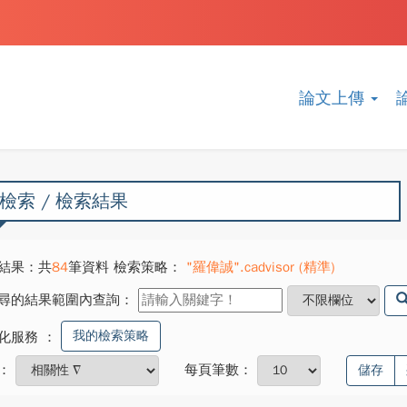
論文上傳
檢索 / 檢索結果
結果：共
84
筆資料 檢索策略：
"羅偉誠".cadvisor (精準)
尋的結果範圍內查詢：
我的檢索策略
化服務
：
：
每頁筆數：
儲存