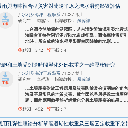
暴雨與海嘯複合型災害對蘭陽平原之淹水潛勢影響評估
/
水利及海洋工程學系
/103/ 碩士
研究生： 周嘉宏
指導教授：
羅偉誠
台灣位於地震的活躍區，若台灣附近海溝引發地震規
海嘯會直接對附近沿岸陸地造成衝擊，而海底地震所
地時，所造成的淹水程度影響會因陸地的地形...
點閱：372
下載：4
未飽和土壤受到隨時間變化外部載重之一維壓密研究
/
水利及海洋工程學系
/103/ 博士
研究生： 李哲瑋
指導教授：
羅偉誠
土壤壓密對於工程應用及災害防治常扮演關鍵的角
海及平原常見的地質災害。近年因乾旱所導致土壤壓
題，因此應用數學解析解量化分析土壤壓密的結果...
點閱：452
下載：7
應用孔彈性理論分析單層週期性載重及三層固定載重下之