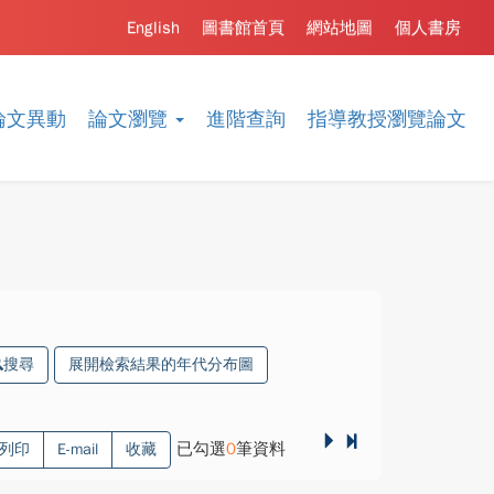
English
圖書館首頁
網站地圖
個人書房
論文異動
論文瀏覽
進階查詢
指導教授瀏覽論文
搜尋
展開檢索結果的年代分布圖
已勾選
0
筆資料
列印
E-mail
收藏