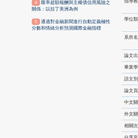
指導教
匯率超額報酬與主權債信用風險之
關係：以拉丁美洲為例
學位類
通過對金融新聞進行自動定義極性
分數和情緒分析預測國際金融指標
系所名
論文出
畢業學
語文別
論文頁
中文關
外文關
相關次
分享至