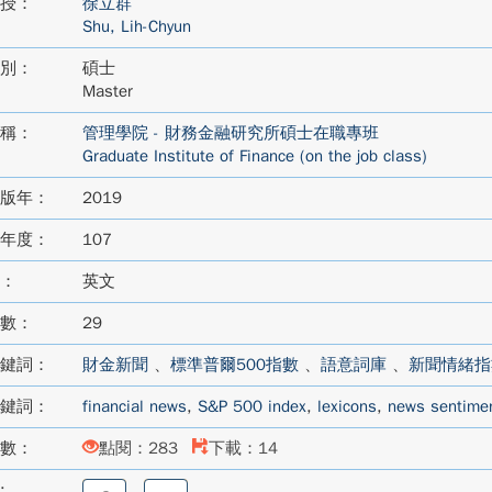
授：
徐立群
Shu, Lih-Chyun
別：
碩士
Master
稱：
管理學院 - 財務金融研究所碩士在職專班
Graduate Institute of Finance (on the job class)
版年：
2019
年度：
107
：
英文
數：
29
鍵詞：
財金新聞
、
標準普爾500指數
、
語意詞庫
、
新聞情緒指
鍵詞：
financial news
,
S&P 500 index
,
lexicons
,
news sentimen
數：
點閱：283
下載：14
:
分
分