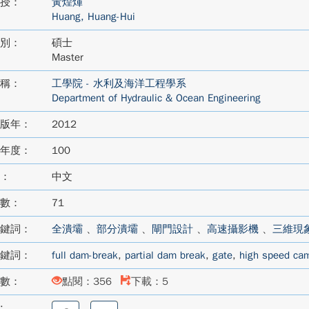
授：
黃煌煇
Huang, Huang-Hui
別：
碩士
Master
稱：
工學院 - 水利及海洋工程學系
Department of Hydraulic & Ocean Engineering
版年：
2012
年度：
100
：
中文
數：
71
鍵詞：
全潰壩
、
部分潰壩
、
閘門設計
、
高速攝影機
、
三維現
鍵詞：
full dam-break
,
partial dam break
,
gate
,
high speed ca
數：
點閱：356
下載：5
:
分
分