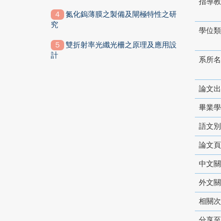
指導教
氮化鎢薄膜之製備及閘極特性之研
究
學位類
雙折射率光纖光柵之原理及應用設
計
系所名
論文出
畢業學
語文別
論文頁
中文關
外文關
相關次
分享至