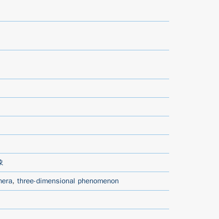
象
mera
,
three-dimensional phenomenon