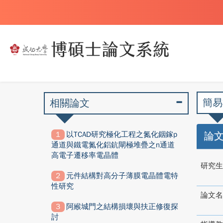
簡易
相關論文
以TCAD研究極化工程之氮化銦鎵p
論
通道與鐵電氮化鋁鈧閘極堆疊之n通道
高電子遷移率電晶體
研究生
元件結構對高分子薄膜電晶體電特
性研究
論文名
阿緱城門之結構損壞與扶正修復探
討