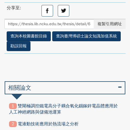
分享至:
分
分
享
享
至
至
複製引用網址
facebook
twitter
查詢本校圖書館目錄
查詢臺灣博碩士論文知識加值系統
勘誤回報
相關論文
雙閘極調控鐵電高分子耦合氧化銦鎵鋅電晶體應用於
人工神經網路與儲備池運算
電液動技術應用於熱流場之分析