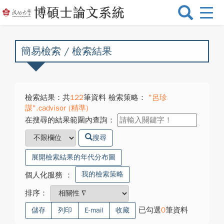
選
單
切
換
簡易檢索 / 檢索結果
檢索結果：共
122
筆資料 檢索策略：
"呂珍
謀".cadvisor (精準)
在搜尋的結果範圍內查詢：
搜尋
展開檢索結果的年代分布圖
我的檢索策略
個人化服務
：
排序：
已勾選
0
筆資料
儲存
列印
E-mail
收藏