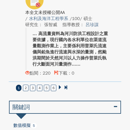
本全文未授權公開AA
/
水利及海洋工程學系
/100/ 碩士
研究生： 張智威
指導教授：
呂珍謀
高流量資料為河川防洪工程設計之重
要依據，現行國內各水利單位在渠道流
量觀測作業上，主要係利用普萊氏流速
儀與鉛魚進行流速與水深的量測，然颱
洪期間於天然河川以人力操作普萊氏執
行大斷面河川量測作...
點閱：220
下載：0
1
2
3
4
5
6
關鍵詞
數值模擬
5