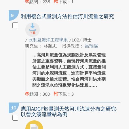
點閱：238
下載：1
9
利用複合式量測方法推估河川流量之研究
/
水利及海洋工程學系
/102/ 博士
研究生： 林穎志
指導教授：
呂珍謀
高河川流量值為規劃設計及洪災管理
所需之重要資料，而現行河川流量的推
估主要是利用人工觀測方式，直接量測
河川的水深與流速，進而計算平均流速
與斷面之通水面積。惟台灣河川洪水期
間之流況水位漲退變化快速且...
點閱：300
下載：3
10
應用ADCP於量測天然河川流速分布之研究-
以曾文溪流量站為例