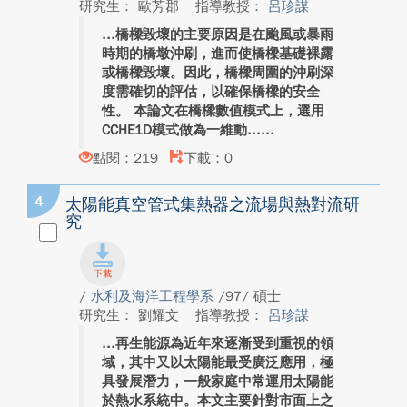
研究生： 歐芳郡
指導教授：
呂珍謀
橋樑毀壞的主要原因是在颱風或暴雨
時期的橋墩沖刷，進而使橋樑基礎裸露
或橋樑毀壞。因此，橋樑周圍的沖刷深
度需確切的評估，以確保橋樑的安全
性。 本論文在橋樑數值模式上，選用
CCHE1D模式做為一維動...
點閱：219
下載：0
4
太陽能真空管式集熱器之流場與熱對流研
究
/
水利及海洋工程學系
/97/ 碩士
研究生： 劉耀文
指導教授：
呂珍謀
再生能源為近年來逐漸受到重視的領
域，其中又以太陽能最受廣泛應用，極
具發展潛力，一般家庭中常運用太陽能
於熱水系統中。本文主要針對市面上之