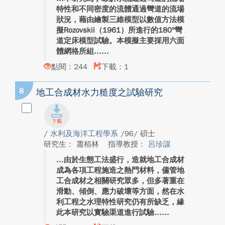
特性和不同密度的流體通過彎道的流場
狀況，藉由繪製三維模型以數值方法模
擬Rozovskii（1961）所進行的180°彎
道定床模型試驗。本模擬主要採用六面
體網格所組...
點閱：244
下載：1
8
地工合成材水力糙度之試驗研究
/
水利及海洋工程學系
/96/ 碩士
研究生： 蕭栢林
指導教授：
呂珍謀
由於生態工法盛行，造就地工合成材
成為各項工程施造之熱門材料，儘管地
工合成材之相關研究眾多，但多著重在
滑動、傾倒、應力破壞等方面，然在水
利工程之水理特性研究仍有所缺乏，緣
此本研究以實驗渠道進行試驗...