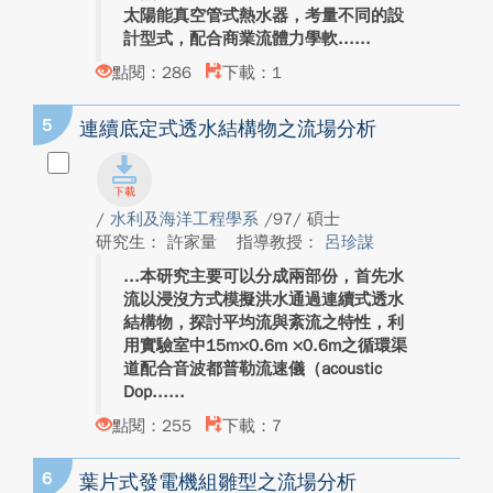
太陽能真空管式熱水器，考量不同的設
計型式，配合商業流體力學軟...
點閱：286
下載：1
5
連續底定式透水結構物之流場分析
/
水利及海洋工程學系
/97/ 碩士
研究生： 許家量
指導教授：
呂珍謀
本研究主要可以分成兩部份，首先水
流以浸沒方式模擬洪水通過連續式透水
結構物，探討平均流與紊流之特性，利
用實驗室中15m×0.6m ×0.6m之循環渠
道配合音波都普勒流速儀（acoustic
Dop...
點閱：255
下載：7
6
葉片式發電機組雛型之流場分析