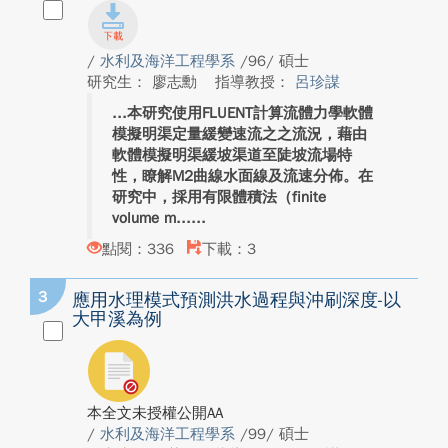
/
水利及海洋工程學系
/96/ 碩士
研究生： 廖志勳
指導教授：
呂珍謀
本研究使用FLUENT計算流體力學軟體
模擬明渠定量緩變速流之之流況，藉由
軟體模擬明渠緩坡渠道至陡坡流場特
性，瞭解M2曲線水面線及流速分佈。在
研究中，採用有限體積法（finite
volume m...
點閱：336
下載：3
3
應用水理模式預測洪水過程與沖刷深度-以
大甲溪為例
本全文未授權公開AA
/
水利及海洋工程學系
/99/ 碩士