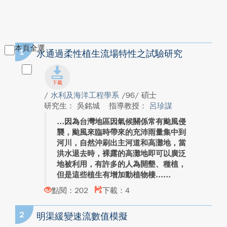
本頁全選
1
水通過柔性植生流場特性之試驗研究
/
水利及海洋工程學系
/96/ 碩士
研究生： 吳銘城
指導教授：
呂珍謀
因為台灣地區因氣候關係常有颱風侵
襲，颱風來臨時帶來的充沛雨量集中到
河川，自然沖刷出主河道和高灘地，當
洪水退去時，裸露的高灘地即可以廣泛
地被利用，有許多的人為開墾、種植，
但是這些植生有增加動植物棲...
點閱：202
下載：4
2
明渠緩變速流數值模擬