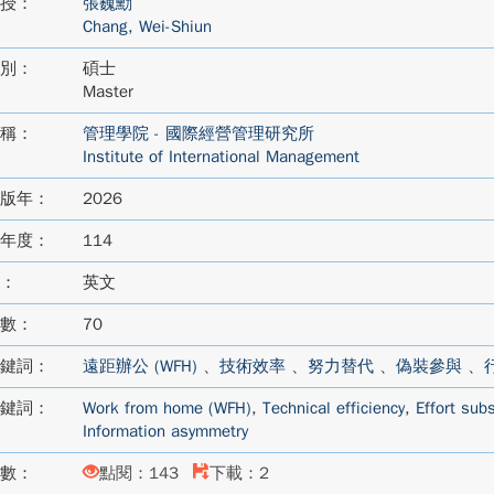
授：
張巍勳
Chang, Wei-Shiun
別：
碩士
Master
稱：
管理學院 - 國際經營管理研究所
Institute of International Management
版年：
2026
年度：
114
：
英文
數：
70
鍵詞：
遠距辦公 (WFH)
、
技術效率
、
努力替代
、
偽裝參與
、
鍵詞：
Work from home (WFH)
,
Technical efficiency
,
Effort subs
Information asymmetry
數：
點閱：143
下載：2