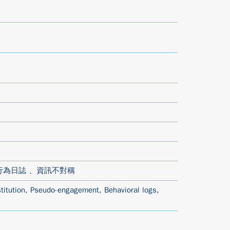
行為日誌
、
資訊不對稱
titution
,
Pseudo-engagement
,
Behavioral logs
,