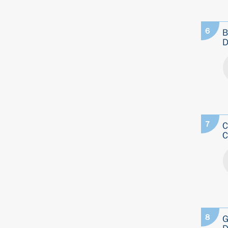
6
B
D
7
C
C
8
G