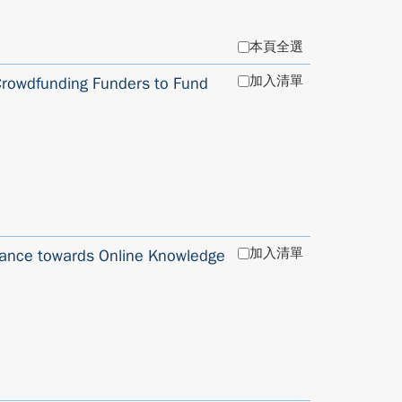
本頁全選
加入清單
 Crowdfunding Funders to Fund
加入清單
stance towards Online Knowledge