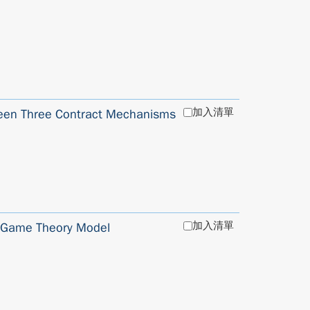
加入清單
ween Three Contract Mechanisms
加入清單
g Game Theory Model