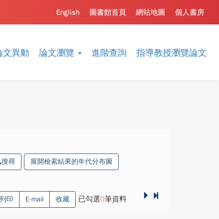
English
圖書館首頁
網站地圖
個人書房
論文異動
論文瀏覽
進階查詢
指導教授瀏覽論文
搜尋
展開檢索結果的年代分布圖
已勾選
0
筆資料
列印
E-mail
收藏