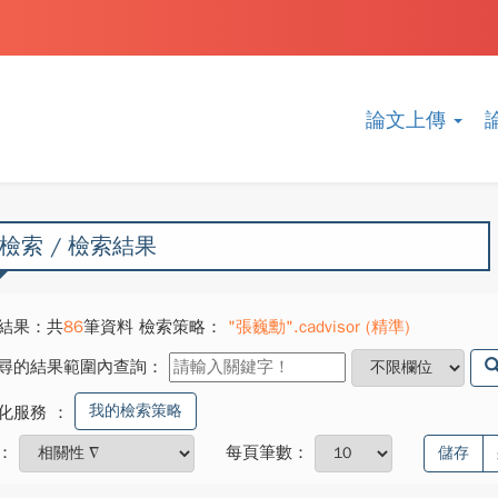
論文上傳
檢索 / 檢索結果
結果：共
86
筆資料 檢索策略：
"張巍勳".cadvisor (精準)
尋的結果範圍內查詢：
我的檢索策略
化服務
：
：
每頁筆數：
儲存