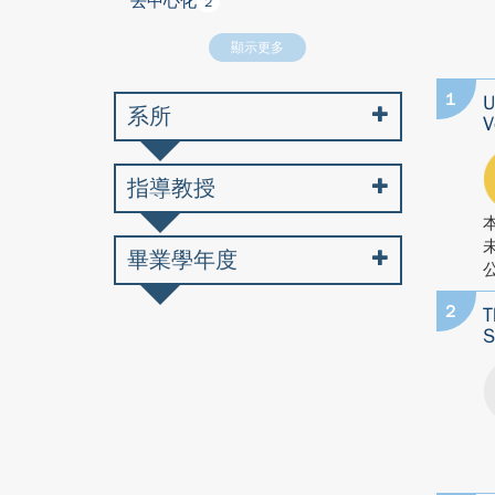
去中心化
2
顯示更多
1
U
系所
V
指導教授
畢業學年度
公
2
T
S