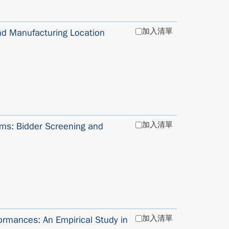
加入清單
nd Manufacturing Location
加入清單
ms: Bidder Screening and
加入清單
rmances: An Empirical Study in