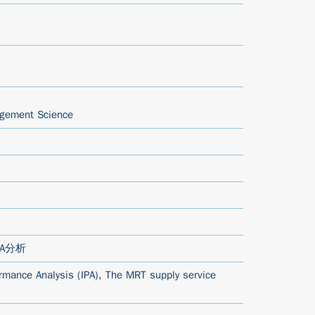
agement Science
PA分析
rmance Analysis (IPA)
,
The MRT supply service