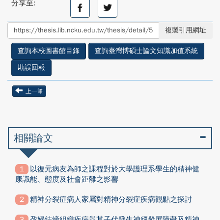
分享至:
分
分
享
享
至
至
複製引用網址
facebook
twitter
查詢本校圖書館目錄
查詢臺灣博碩士論文知識加值系統
勘誤回報
上一筆
相關論文
以復元病友為師之課程對於大學護理系學生的精神健
康識能、態度及社會距離之影響
精神分裂症病人家屬對精神分裂症疾病觀點之探討
孕婦結締組織疾病與其子代發生神經發展障礙及精神