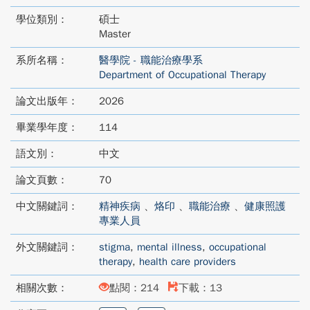
學位類別：
碩士
Master
系所名稱：
醫學院 - 職能治療學系
Department of Occupational Therapy
論文出版年：
2026
畢業學年度：
114
語文別：
中文
論文頁數：
70
中文關鍵詞：
精神疾病
、
烙印
、
職能治療
、
健康照護
專業人員
外文關鍵詞：
stigma
,
mental illness
,
occupational
therapy
,
health care providers
相關次數：
點閱：214
下載：13