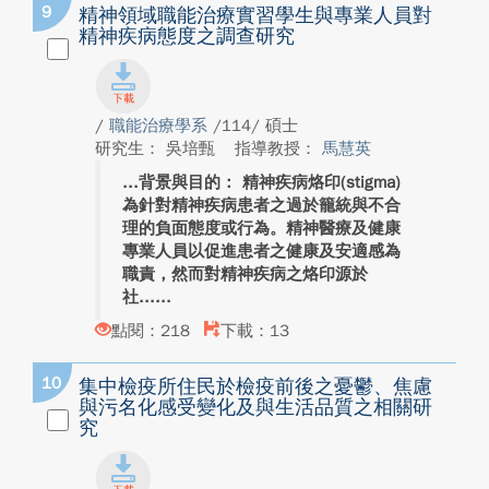
9
精神領域職能治療實習學生與專業人員對
精神疾病態度之調查研究
/
職能治療學系
/114/ 碩士
研究生： 吳培甄
指導教授：
馬慧英
背景與目的： 精神疾病烙印(stigma)
為針對精神疾病患者之過於籠統與不合
理的負面態度或行為。精神醫療及健康
專業人員以促進患者之健康及安適感為
職責，然而對精神疾病之烙印源於
社...
點閱：218
下載：13
10
集中檢疫所住民於檢疫前後之憂鬱、焦慮
與污名化感受變化及與生活品質之相關研
究