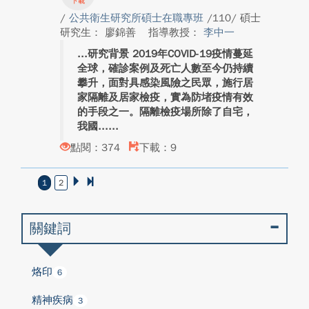
/
公共衛生研究所碩士在職專班
/110/ 碩士
研究生： 廖錦善
指導教授：
李中一
研究背景 2019年COVID-19疫情蔓延
全球，確診案例及死亡人數至今仍持續
攀升，面對具感染風險之民眾，施行居
家隔離及居家檢疫，實為防堵疫情有效
的手段之一。隔離檢疫場所除了自宅，
我國...
點閱：374
下載：9
1
2
關鍵詞
烙印
6
精神疾病
3