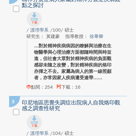
點之探討
/
護理學系
/100/ 碩士
研究生： 黃建豪
指導教授：
徐畢卿
對於精神疾病病因的瞭解與治療在生
物醫學與心理治療方面都隨時間與時並
進，但社會大眾對於精神疾病的負面觀
感卻未隨之改變，對於精神疾病的烙印
亦揮之不去。家屬為病人的第一線照顧
者，亦常因家人疾病遭受連帶...
點閱：254
下載：16
3
印尼地區思覺失調症出院病人自我烙印觀
感之調查性研究
/
護理學系
/104/ 碩士