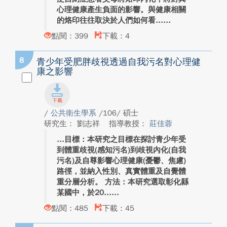
心理健康產生負面的影響。與健康相關
的烙印往往取決於人們如何看...
點閱：399
下載：4
8
青少年受肥胖歧視透過自我污名對心理健
康之影響
/
公共衛生學系
/106/ 碩士
研究生： 劉志祥
指導教授：
莊佳蓉
目標：本研究之目標在探討青少年受
到體重歧視(感知污名)到歧視內化(自我
污名)及自尊影響心理健康(憂鬱、焦慮)
路徑，並納入性別、真實體重及自覺體
重分層分析。 方法：本研究選取彰化縣
某國中，於20...
點閱：485
下載：45