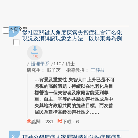
本頁全選
1
從社區關鍵人角度探索失智症社會汙名化
現況及消弭該現象之方法：以屏東縣為例
/
護理學系
/112/ 碩士
研究生： 戴子茗
指導教授：
王靜枝
背景及重要性 失智人口上升已是不可
忽視的高齡議題，持續以在地老化為目
標營造一個失智者及家庭皆能受到尊
重、自主、平等的共融友善社區成為中
央與地方政府共同的施政目標。而友善
居民為建構高齡友善社區之...
點閱：281
下載：6
2
精神分裂症病人家屬對精神分裂症疾病觀