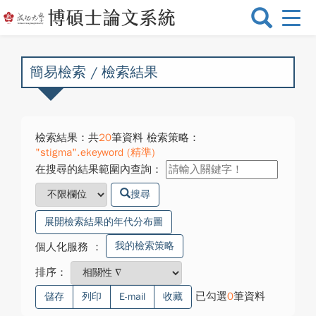
選
單
切
換
簡易檢索 / 檢索結果
檢索結果：共
20
筆資料 檢索策略：
"stigma".ekeyword (精準)
在搜尋的結果範圍內查詢：
搜尋
展開檢索結果的年代分布圖
我的檢索策略
個人化服務
：
排序：
已勾選
0
筆資料
儲存
列印
E-mail
收藏