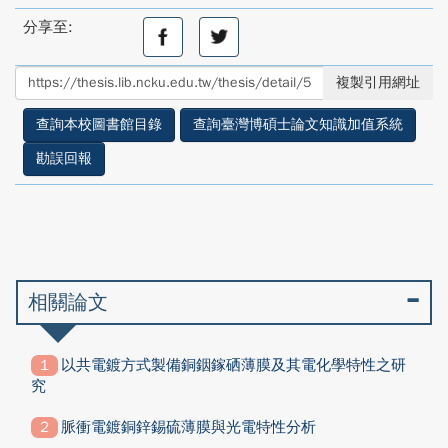
分享至:
分
分
享
享
至
至
複製引用網址
facebook
twitter
查詢本校圖書館目錄
查詢臺灣博碩士論文知識加值系統
勘誤回報
相關論文
以共電鍍方式製備銅銦鎵硒薄膜及其電化學特性之研
究
脈衝電鍍銅鋅錫硫薄膜與光電特性分析