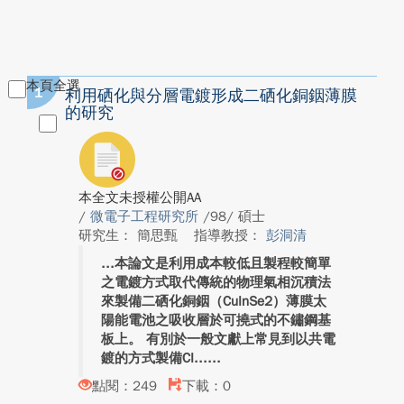
本頁全選
1
利用硒化與分層電鍍形成二硒化銅銦薄膜
的研究
本全文未授權公開AA
/
微電子工程研究所
/98/ 碩士
研究生： 簡思甄
指導教授：
彭洞清
本論文是利用成本較低且製程較簡單
之電鍍方式取代傳統的物理氣相沉積法
來製備二硒化銅銦（CuInSe2）薄膜太
陽能電池之吸收層於可撓式的不鏽鋼基
板上。 有別於一般文獻上常見到以共電
鍍的方式製備CI...
點閱：249
下載：0