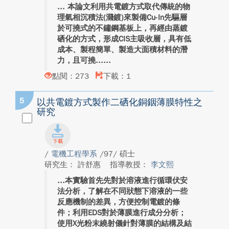
本論文利用共電鍍方式取代傳統的物
理氣相沉積法(濺鍍)來製備Cu-In先驅層
於可撓式的不鏽鋼基板上，再經由蒸鍍
硒化的方式，形成CIS主吸收層，具有低
成本、製程簡單、製造大面積材料的潛
力，且可撓...
點閱：273
下載：1
5
以共電鍍方式製作二硒化銅銦薄膜特性之
研究
/
電機工程學系
/97/ 碩士
研究生： 許舒惠
指導教授：
李文熙
本實驗首先先對於溶液進行循環伏安
法分析，了解在不同狀態下溶液的一些
反應機制的差異，方便控制電鍍的條
件；利用EDS對於薄膜進行成分分析；
使用X光粉末繞射儀針對薄膜的結構及結