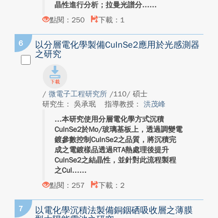
晶性進行分析；拉曼光譜分...
點閱：250
下載：1
6
以分層電化學製備CuInSe2應用於光感測器
之研究
/
微電子工程研究所
/110/ 碩士
研究生： 吳承珉
指導教授：
洪茂峰
本研究使用分層電化學方式沉積
CuInSe2於Mo/玻璃基板上，透過調變電
鍍參數控制CuInSe2之品質，將沉積完
成之電鍍樣品透過RTA熱處理後提升
CuInSe2之結晶性，並針對此流程製程
之CuI...
點閱：257
下載：2
7
以電化學沉積法製備銅銦硒吸收層之薄膜