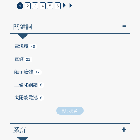
1
2
3
4
5
6
關鍵詞
電沉積
43
電鍍
21
離子液體
17
二硒化銅銦
8
太陽能電池
8
顯示更多
系所