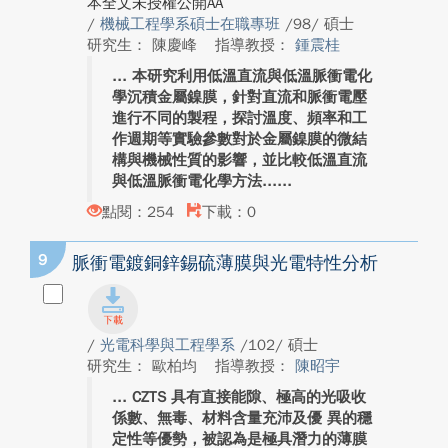
本全文未授權公開AA
/
機械工程學系碩士在職專班
/98/ 碩士
研究生： 陳慶峰
指導教授：
鍾震桂
本研究利用低溫直流與低溫脈衝電化
學沉積金屬鎳膜，針對直流和脈衝電壓
進行不同的製程，探討溫度、頻率和工
作週期等實驗參數對於金屬鎳膜的微結
構與機械性質的影響，並比較低溫直流
與低溫脈衝電化學方法...
點閱：254
下載：0
9
脈衝電鍍銅鋅錫硫薄膜與光電特性分析
/
光電科學與工程學系
/102/ 碩士
研究生： 歐柏均
指導教授：
陳昭宇
CZTS 具有直接能隙、極高的光吸收
係數、無毒、材料含量充沛及優 異的穩
定性等優勢，被認為是極具潛力的薄膜