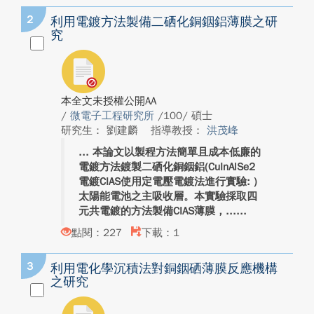
2
利用電鍍方法製備二硒化銅銦鋁薄膜之研
究
本全文未授權公開AA
/
微電子工程研究所
/100/ 碩士
研究生： 劉建麟
指導教授：
洪茂峰
本論文以製程方法簡單且成本低廉的
電鍍方法鍍製二硒化銅銦鋁(CuInAlSe2
電鍍CIAS使用定電壓電鍍法進行實驗: )
太陽能電池之主吸收層。本實驗採取四
元共電鍍的方法製備CIAS薄膜，...
點閱：227
下載：1
3
利用電化學沉積法對銅銦硒薄膜反應機構
之研究