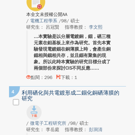
本全文未授權公開AA
/
電機工程學系
/98/ 碩士
研究生： 呂冠賢
指導教授：
李文熙
本實驗是以分層電鍍銅，銦，硒三種
元素在鉬基板上來作為研究。首先本實
驗發現電鍍銦在銅薄膜上時，會產生銅
銦相與銦相共存，並且銦有聚集的現
象。所以此時本實驗的研究目標分成了
兩個部份來探討CIS不同反應...
點閱：296
下載：1
4
利用硒化與共電鍍形成二銦化銅硒薄膜的
研究
/
微電子工程研究所
/98/ 碩士
研究生： 李岳庭
指導教授：
彭洞清