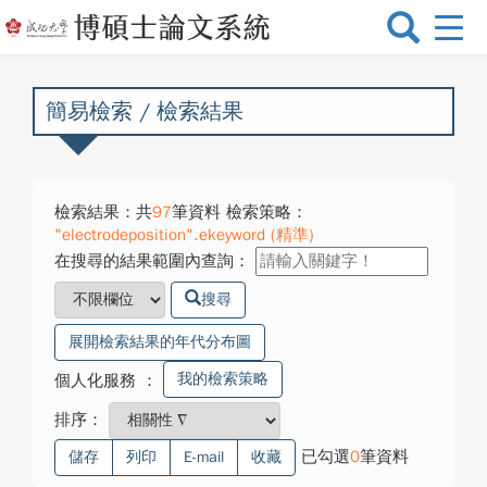
選
單
切
換
簡易檢索 / 檢索結果
檢索結果：共
97
筆資料 檢索策略：
"electrodeposition".ekeyword (精準)
在搜尋的結果範圍內查詢：
搜尋
展開檢索結果的年代分布圖
我的檢索策略
個人化服務
：
排序：
已勾選
0
筆資料
儲存
列印
E-mail
收藏