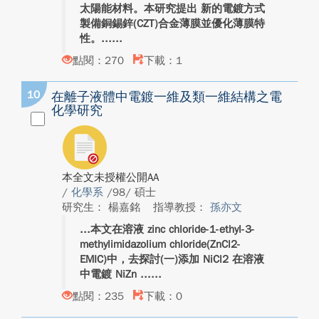
太陽能材料。本研究提出 新的電鍍方式
製備銅錫鋅(CZT)合金薄膜並優化薄膜特
性。...
點閱：270
下載：1
10
在離子液體中電鍍一維及類一維結構之電
化學研究
本全文未授權公開AA
/
化學系
/98/ 碩士
研究生： 楊嘉銘
指導教授：
孫亦文
本文在溶液 zinc chloride-1-ethyl-3-
methylimidazolium chloride(ZnCl2-
EMIC)中，去探討(一)添加 NiCl2 在溶液
中電鍍 NiZn ...
點閱：235
下載：0