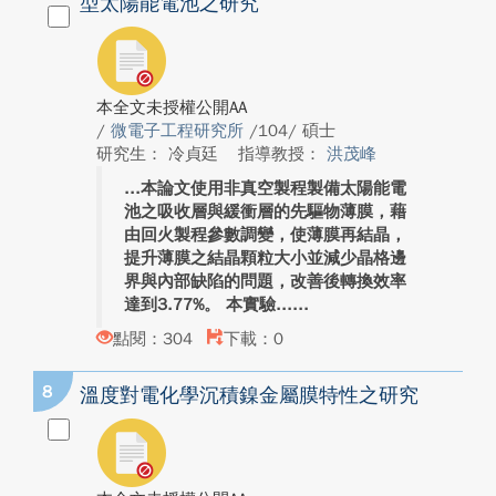
型太陽能電池之研究
本全文未授權公開AA
/
微電子工程研究所
/104/ 碩士
研究生： 冷貞廷
指導教授：
洪茂峰
本論文使用非真空製程製備太陽能電
池之吸收層與緩衝層的先驅物薄膜，藉
由回火製程參數調變，使薄膜再結晶，
提升薄膜之結晶顆粒大小並減少晶格邊
界與內部缺陷的問題，改善後轉換效率
達到3.77%。 本實驗...
點閱：304
下載：0
8
溫度對電化學沉積鎳金屬膜特性之研究