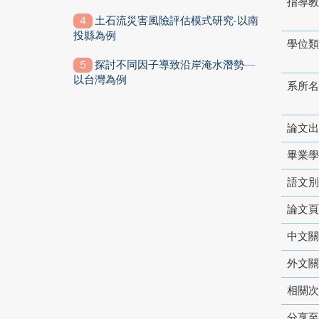
指導教
土石流災害風險評估模式研究-以南
投縣為例
學位類
探討不同因子導致沿岸淹水潛勢—
以台灣為例
系所名
論文出
畢業學
語文別
論文頁
中文關
外文關
相關次
分享至