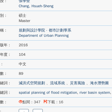
授：
張學聖
Chang, Hsueh-Sheng
別：
碩士
Master
稱：
規劃與設計學院 - 都市計劃學系
Department of Urban Planning
版年：
2016
年度：
104
：
中文
數：
89
鍵詞：
減洪式空間規劃
、
流域系統
、
災害風險
、
淹水潛勢圖
鍵詞：
spatial planning of flood mitigation
,
river basin system
數：
點閱：347
下載：16
:
分
分