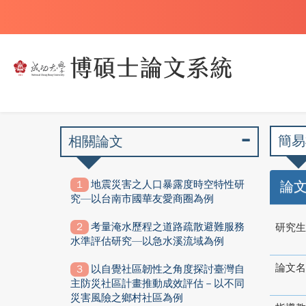
簡易
相關論文
地震災害之人口暴露度時空特性研
論
究—以台南市國華友愛商圈為例
考量淹水歷程之道路疏散避難服務
研究生
水準評估研究—以急水溪流域為例
論文名
以自覺社區韌性之角度探討臺灣自
主防災社區計畫推動成效評估－以不同
災害風險之鄉村社區為例