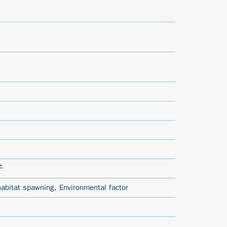
子
habitat spawning
,
Environmental factor