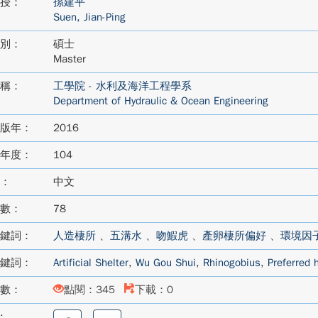
授：
孫建平
Suen, Jian-Ping
別：
碩士
Master
稱：
工學院 - 水利及海洋工程學系
Department of Hydraulic & Ocean Engineering
版年：
2016
年度：
104
：
中文
數：
78
鍵詞：
人造棲所
、
五溝水
、
吻鰕虎
、
產卵棲所偏好
、
環境因
鍵詞：
Artificial Shelter
,
Wu Gou Shui
,
Rhinogobius
,
Preferred 
數：
點閱：345
下載：0
:
分
分