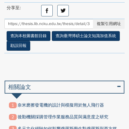
分享至:
分
分
享
享
至
至
複製引用網址
facebook
twitter
查詢本校圖書館目錄
查詢臺灣博碩士論文知識加值系統
勘誤回報
相關論文
奈米磨擦發電機的設計與模擬用於無人飛行器
後勤機關採購管理作業服務品質與滿意度之研究
多元文化經驗如何影響俄羅斯學生對俄羅斯與西方媒