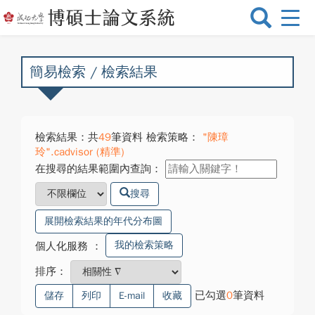
選
單
切
換
簡易檢索 / 檢索結果
檢索結果：共
49
筆資料 檢索策略：
"陳璋
玲".cadvisor (精準)
在搜尋的結果範圍內查詢：
搜尋
展開檢索結果的年代分布圖
我的檢索策略
個人化服務
：
排序：
已勾選
0
筆資料
儲存
列印
E-mail
收藏