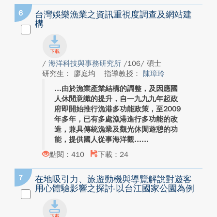
6
台灣娛樂漁業之資訊重視度調查及網站建
構
/
海洋科技與事務研究所
/106/ 碩士
研究生： 廖庭均
指導教授：
陳璋玲
由於漁業產業結構的調整，及因應國
人休閒意識的提升，自一九九九年起政
府即開始推行漁港多功能政策，至2009
年多年，已有多處漁港進行多功能的改
造，兼具傳統漁業及觀光休閒遊憩的功
能，提供國人從事海洋觀...
點閱：410
下載：24
7
在地吸引力、旅遊動機與導覽解說對遊客
用心體驗影響之探討-以台江國家公園為例