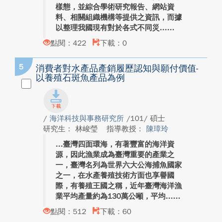
樣態，並綜合學術研究報告、網站資
料、相關組織機構等提供之資訊，而據
以整理我國現有對於各式不同災...
點閱：422
下載：0
5
消費者對水產品產銷履歷認知與願付價值-
以養殖石斑魚產品為例
/
海洋科技與事務研究所
/101/ 碩士
研究生： 林峻瑩
指導教授：
陳璋玲
臺灣四面環海，有著豐富的海洋資
源，因此漁業成為臺灣重要的產業之
一，臺灣名列為世界六大公海捕魚國家
之一，在水產養殖技術方面也享譽國
際，有養殖王國之稱，近年臺灣海洋漁
業平均產量約為130萬公噸，平均...
點閱：512
下載：60