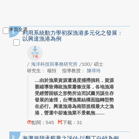
本頁全選
1
利用系統動力學初探漁港多元化之發展：
以興達漁港為例
/
海洋科技與事務研究所
/100/ 碩士
研究生： 楊恒
指導教授：
陳璋玲
由於漁業資源遭過度捕撈損耗，資源
萎縮導致傳統漁業蕭條沒落，各地漁港
受經營困頓之形勢所迫而試圖另謀生存
發展的途徑，台灣漁業結構面臨轉型勢
在必行。興達漁港為南部規模最大之漁
港，營運中卻逢漁業不景氣無...
點閱：545
下載：31
2
海灘遊憩承載量之評估-以墾丁白砂為例