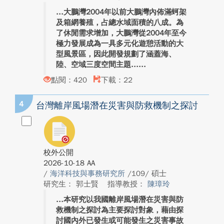
大鵬灣2004年以前大鵬灣內佈滿蚵架
及箱網養殖，占總水域面積的八成。為
了休閒需求增加，大鵬灣從2004年至今
極力發展成為一具多元化遊憩活動的大
型風景區，因此開發規劃了涵蓋海、
陸、空域三度空間主題...
點閱：420
下載：22
4
台灣離岸風場潛在災害與防救機制之探討
校外公開
2026-10-18 AA
/
海洋科技與事務研究所
/109/ 碩士
研究生： 郭士賢
指導教授：
陳璋玲
本研究以我國離岸風場潛在災害與防
救機制之探討為主要探討對象，藉由探
討國內外已發生或可能發生之災害事故