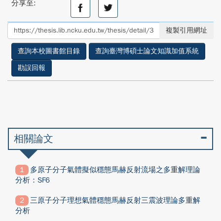
分享至:
分
分
享
享
至
至
複製引用網址
facebook
twitter
查詢本校圖書館目錄
查詢臺灣博碩士論文知識加值系統
勘誤回報
相關論文
多原子分子氣體擬似穩態馬赫反射流場之多重解理論
分析：SF6
三原子分子理想氣體穩態馬赫反射三震波理論多重解
分析