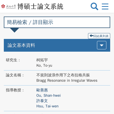
選
單
切
簡易檢索 / 詳目顯示
換
回結果列表
論文基本資料
研究生：
柯拓宇
Ko, To-yu
論文名稱：
不規則波浪作用下之布拉格共振
Bragg Resonance in Irregular Waves
指導教授：
歐善惠
Ou, Shan-hwei
許泰文
Hsu, Tai-wen