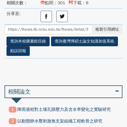
相關次數：
點閱：301
下載：8
分享至:
分
分
享
享
至
至
複製引用網址
facebook
twitter
查詢本校圖書館目錄
查詢臺灣博碩士論文知識加值系統
勘誤回報
相關論文
降雨過程對土壤孔隙壓力及含水率變化之實驗研究
以動態静水壓刺激無支架組織工程軟骨之研究