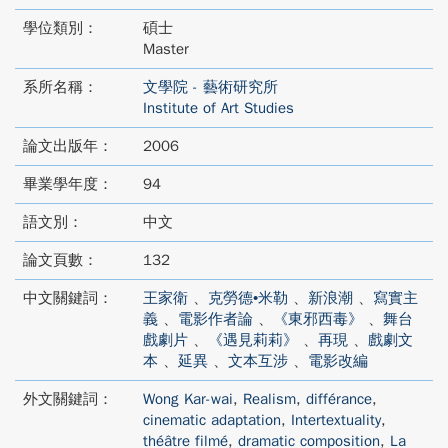
學位類別：
碩士
Master
系所名稱：
文學院 - 藝術研究所
Institute of Art Studies
論文出版年：
2006
畢業學年度：
94
語文別：
中文
論文頁數：
132
中文關鍵詞：
王家衛
、
克勞德•米勒
、
新浪潮
、
寫實主
義
、
電影作者論
、
《東邪西毒》
、
舞台
戲劇片
、
《遇見莉莉》
、
再現
、
戲劇文
本
、
延異
、
文本互涉
、
電影改編
外文關鍵詞：
Wong Kar-wai
,
Realism
,
différance
,
cinematic adaptation
,
Intertextuality
,
théâtre filmé
,
dramatic composition
,
La