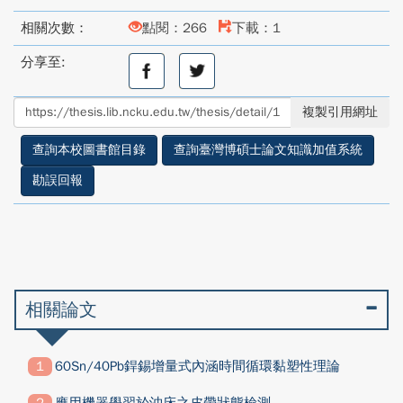
相關次數：
點閱：266
下載：1
分享至:
分
分
享
享
至
至
複製引用網址
facebook
twitter
查詢本校圖書館目錄
查詢臺灣博碩士論文知識加值系統
勘誤回報
相關論文
60Sn/40Pb銲錫增量式內涵時間循環黏塑性理論