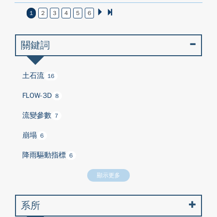
1
2
3
4
5
6
關鍵詞
土石流
16
FLOW-3D
8
流變參數
7
崩塌
6
降雨驅動指標
6
顯示更多
系所