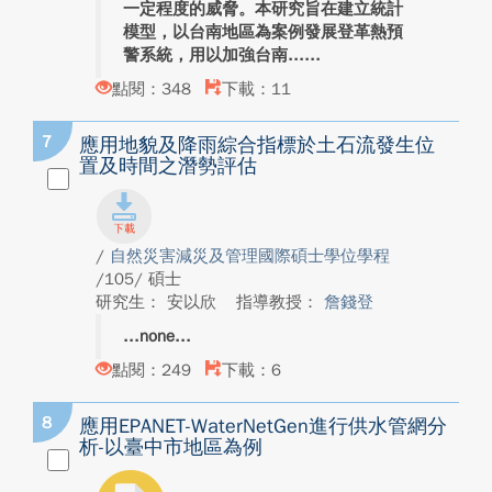
一定程度的威脅。本研究旨在建立統計
模型，以台南地區為案例發展登革熱預
警系統，用以加強台南...
點閱：348
下載：11
7
應用地貌及降雨綜合指標於土石流發生位
置及時間之潛勢評估
/
自然災害減災及管理國際碩士學位學程
/105/ 碩士
研究生： 安以欣
指導教授：
詹錢登
none
點閱：249
下載：6
8
應用EPANET-WaterNetGen進行供水管網分
析-以臺中市地區為例