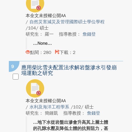
本全文未授權公開AA
/
自然災害減災及管理國際碩士學位學程
/104/ 碩士
研究生： 羅一
指導教授：
詹錢登
None
點閱：280
下載：2
9
應用柴比雪夫配置法求解岩盤滲水引發崩
塌運動之研究
本全文未授權公開AA
/
水利及海洋工程學系
/102/ 碩士
研究生： 簡鍾凱
指導教授：
詹錢登
地下水從岩盤出滲會升高其上層土體
的孔隙水壓及降低土體的抗剪阻力，甚