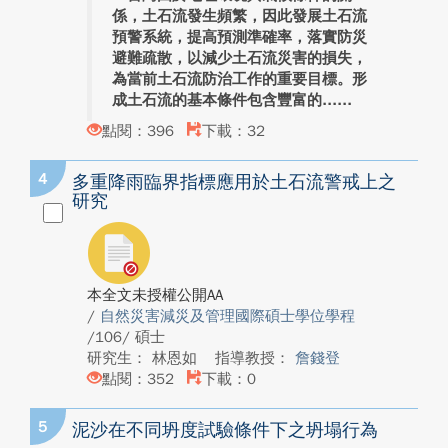
係，土石流發生頻繁，因此發展土石流
預警系統，提高預測準確率，落實防災
避難疏散，以減少土石流災害的損失，
為當前土石流防治工作的重要目標。形
成土石流的基本條件包含豐富的...
點閱：396
下載：32
4
多重降雨臨界指標應用於土石流警戒上之
研究
本全文未授權公開AA
/
自然災害減災及管理國際碩士學位學程
/106/ 碩士
研究生： 林恩如
指導教授：
詹錢登
點閱：352
下載：0
5
泥沙在不同坍度試驗條件下之坍塌行為