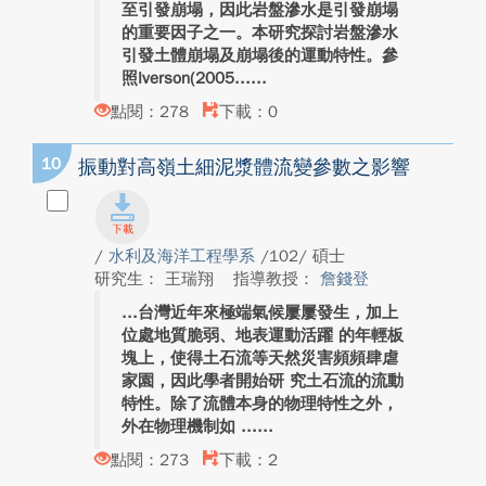
至引發崩塌，因此岩盤滲水是引發崩塌
的重要因子之一。本研究探討岩盤滲水
引發土體崩塌及崩塌後的運動特性。參
照Iverson(2005...
點閱：278
下載：0
10
振動對高嶺土細泥漿體流變參數之影響
/
水利及海洋工程學系
/102/ 碩士
研究生： 王瑞翔
指導教授：
詹錢登
台灣近年來極端氣候屢屢發生，加上
位處地質脆弱、地表運動活躍 的年輕板
塊上，使得土石流等天然災害頻頻肆虐
家園，因此學者開始研 究土石流的流動
特性。除了流體本身的物理特性之外，
外在物理機制如 ...
點閱：273
下載：2