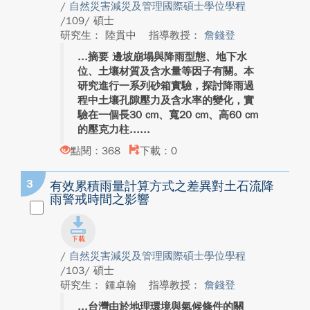
/
自然災害減災及管理國際碩士學位學程
/109/ 碩士
研究生： 陸貫中
指導教授：
詹錢登
摘要 邊坡崩塌與降雨型態、地下水
位、土壤材質及含水量等因子有關。本
研究進行一系列砂箱實驗，探討降雨過
程中土壤孔隙壓力及含水率的變化，實
驗在一個長30 cm、寬20 cm、高60 cm
的壓克力柱...
點閱：368
下載：0
3
有效累積雨量計算方式之差異對土石流降
雨警戒時間之影響
/
自然災害減災及管理國際碩士學位學程
/103/ 碩士
研究生： 鍾卓翰
指導教授：
詹錢登
台灣由於地理環境與氣候條件的關