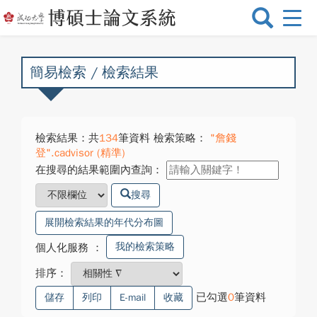
選
單
切
換
簡易檢索 / 檢索結果
檢索結果：共
134
筆資料 檢索策略：
"詹錢
登".cadvisor (精準)
在搜尋的結果範圍內查詢：
搜尋
展開檢索結果的年代分布圖
我的檢索策略
個人化服務
：
排序：
已勾選
0
筆資料
儲存
列印
E-mail
收藏