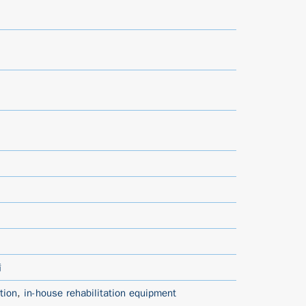
備
tion
,
in-house rehabilitation equipment