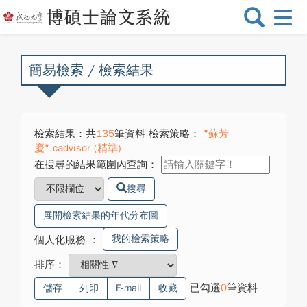
選
單
切
換
簡易檢索 / 檢索結果
檢索結果：共
135
筆資料 檢索策略：
"蘇芳
慶".cadvisor (精準)
在搜尋的結果範圍內查詢：
搜尋
展開檢索結果的年代分布圖
我的檢索策略
個人化服務
：
排序：
已勾選
0
筆資料
儲存
列印
E-mail
收藏