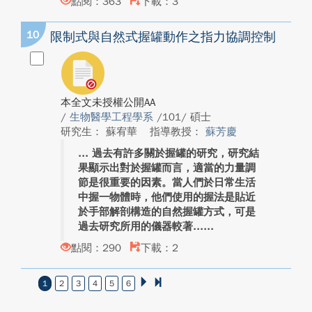
點閱：363
下載：3
10
限制式與自然式握罐動作之指力協調控制
本全文未授權公開AA
/
生物醫學工程學系
/101/ 碩士
研究生： 蘇宥華
指導教授：
蘇芳慶
過去有許多關於握罐的研究，研究結
果顯示出對於握罐而言，適當的力量調
節是很重要的因素。當人們於日常生活
中握一物體時，他們使用的握法是貼近
於手部解剖構造的自然握罐方式，可是
過去研究所用的儀器較著...
點閱：290
下載：2
1
2
3
4
5
6