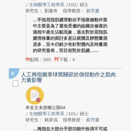
/
生物醫學工程學系
/102/ 碩士
研究生： 劉書奇
指導教授：
蘇芳慶
手指屈指肌腱滑動在手指復健動作當
中主要是為了避免受傷的組織在修復的
過程中產生沾黏現象，過去對於屈指肌
腱滑移量的探討多是以屍體及靜態量測
居多，至今仍鮮少有針對體內及時量測
的研究發表，而目前對於肌腱...
點閱：265
下載：4
8
人工拇指腕掌球窩關節於側捏動作之肌肉
力量影響
本全文未授權公開AA
/
生物醫學工程學系
/101/ 碩士
研究生： 賴韋戎
指導教授：
蘇芳慶
拇指在大部分手部功能中扮演不可或