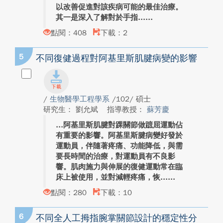
以改善促進對該疾病可能的最佳治療。
其一是深入了解對於手指...
點閱：408
下載：2
5
不同復健過程對阿基里斯肌腱病變的影響
/
生物醫學工程學系
/102/ 碩士
研究生： 劉允斌
指導教授：
蘇芳慶
阿基里斯肌腱對踝關節做蹠屈運動佔
有重要的影響。阿基里斯腱病變好發於
運動員，伴隨著疼痛、功能降低，與需
要長時間的治療，對運動員有不良影
響。肌肉施力與伸展的復健運動常在臨
床上被使用，並對減輕疼痛，恢...
點閱：280
下載：10
6
不同全人工拇指腕掌關節設計的穩定性分