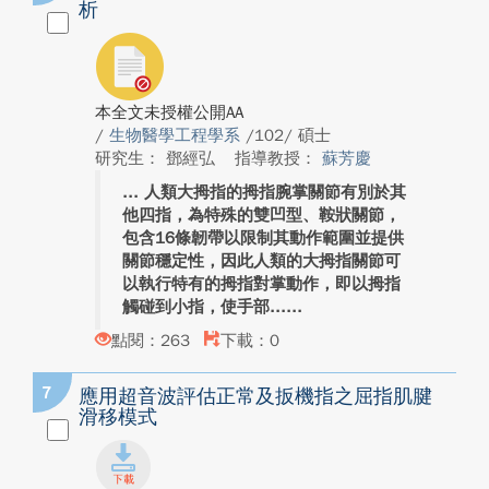
析
本全文未授權公開AA
/
生物醫學工程學系
/102/ 碩士
研究生： 鄧經弘
指導教授：
蘇芳慶
人類大拇指的拇指腕掌關節有別於其
他四指，為特殊的雙凹型、鞍狀關節，
包含16條韌帶以限制其動作範圍並提供
關節穩定性，因此人類的大拇指關節可
以執行特有的拇指對掌動作，即以拇指
觸碰到小指，使手部...
點閱：263
下載：0
7
應用超音波評估正常及扳機指之屈指肌腱
滑移模式