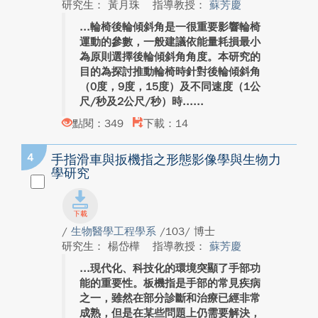
研究生： 黃月珠
指導教授：
蘇芳慶
輪椅後輪傾斜角是一很重要影響輪椅
運動的參數，一般建議依能量耗損最小
為原則選擇後輪傾斜角角度。本研究的
目的為探討推動輪椅時針對後輪傾斜角
（0度，9度，15度）及不同速度（1公
尺/秒及2公尺/秒）時...
點閱：349
下載：14
4
手指滑車與扳機指之形態影像學與生物力
學研究
/
生物醫學工程學系
/103/ 博士
研究生： 楊岱樺
指導教授：
蘇芳慶
現代化、科技化的環境突顯了手部功
能的重要性。板機指是手部的常見疾病
之一，雖然在部分診斷和治療已經非常
成熟，但是在某些問題上仍需要解決，