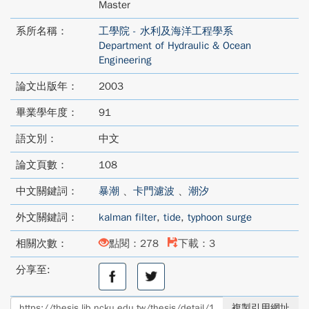
Master
系所名稱：
工學院 - 水利及海洋工程學系
Department of Hydraulic & Ocean
Engineering
論文出版年：
2003
畢業學年度：
91
語文別：
中文
論文頁數：
108
中文關鍵詞：
暴潮
、
卡門濾波
、
潮汐
外文關鍵詞：
kalman filter
,
tide
,
typhoon surge
相關次數：
點閱：278
下載：3
分享至:
分
分
享
享
至
至
複製引用網址