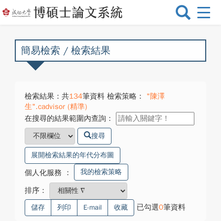
選
單
切
換
簡易檢索 / 檢索結果
檢索結果：共
134
筆資料 檢索策略：
"陳澤
生".cadvisor (精準)
在搜尋的結果範圍內查詢：
搜尋
展開檢索結果的年代分布圖
我的檢索策略
個人化服務
：
排序：
已勾選
0
筆資料
儲存
列印
E-mail
收藏