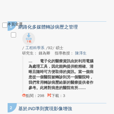
本頁全選
1
網路化多媒體轉診病歷之管理
/
工程科學系
/92/ 碩士
研究生： 鍾為卿
指導教授：
陳澤生
電子化的醫療資訊由於利用電腦
為處理工具，因此能夠提供較精確、清
晰且隨時可方便取得的資訊。當一個病
患從一個醫院被轉診到另一個醫院時，
我們常用轉診病歷給新的醫療提供者作
參考。此將對病患的醫院有所...
點閱：298
下載：3
2
基於JND準則實現影像增強